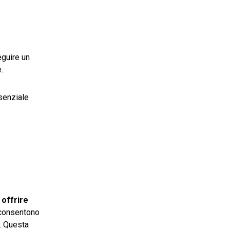
eguire un
.
senziale
r
offrire
, consentono
o. Questa