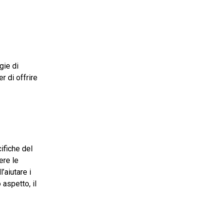
gie di
r di offrire
ifiche del
ere le
’aiutare i
 aspetto, il