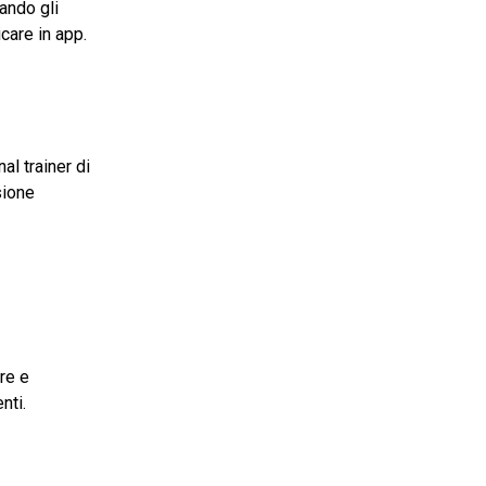
ando gli
care in app.
l trainer di
sione
re e
nti.