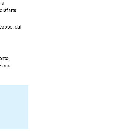
e a
disfatta.
cesso, dal
mento
zione.