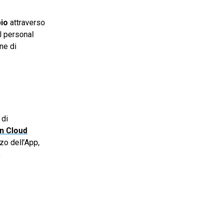
pio
attraverso
l personal
ne di
 di
in Cloud
zo dell’App,
,