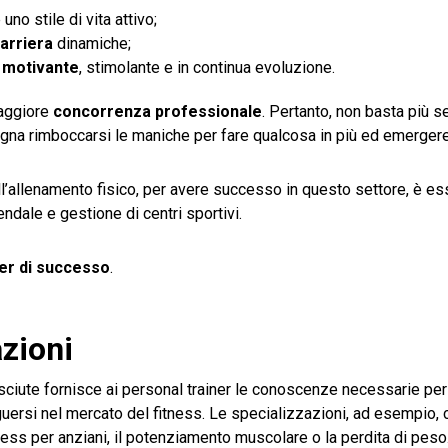
 uno stile di vita attivo;
carriera
dinamiche;
 motivante
, stimolante e in continua evoluzione.
maggiore
concorrenza professionale
. Pertanto, non basta più s
ogna rimboccarsi le maniche per fare qualcosa in più ed emergere
l’allenamento fisico, per avere successo in questo settore, è es
dale e gestione di centri sportivi.
ner di successo
.
azioni
osciute fornisce ai personal trainer le conoscenze necessarie pe
inguersi nel mercato del fitness. Le specializzazioni, ad esempio
itness per anziani, il potenziamento muscolare o la perdita di pes