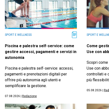
SPORT E WELLNESS
SPORT E WELLN
Piscina e palestra self-service: come
Come gestir
gestire accessi, pagamenti e servizi in
Use con abb
autonomia
Scopri come 
Piscina e palestra self-service: accessi,
Use con abbo
pagamenti e prenotazioni digitali per
controllati e
offrire più autonomia agli utenti e
più flessibilit
semplificare la gestione.
05.08.2026
|
Red
07.08.2026
|
Redazione