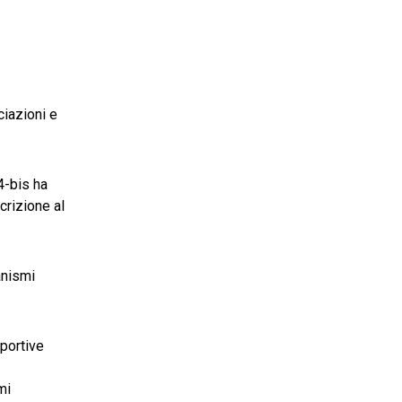
ciazioni e
4-bis ha
crizione al
ganismi
sportive
mi