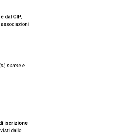
 e dal CIP
,
e associazioni
ipi, norme e
4
i iscrizione
visti dallo