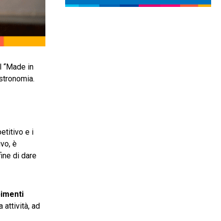
il “Made in
astronomia.
titivo e i
vo, è
fine di dare
imenti
 attività, ad