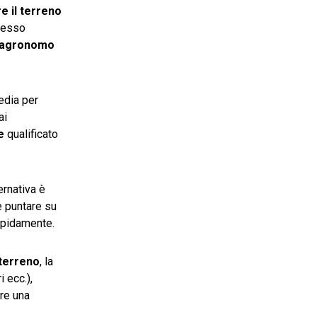
e il terreno
a esso
agronomo
edia per
ai
e
qualificato
ernativa è
e puntare su
rapidamente.
terreno
, la
 ecc.),
re una