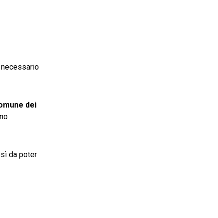
 è necessario
omune dei
rno
sì da poter