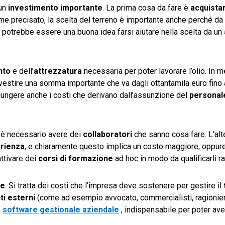
 un
investimento importante
. La prima cosa da fare è
acquistar
 come precisato, la scelta del terreno è importante anche perché d
, potrebbe essere una buona idea farsi aiutare nella scelta da un
nto
e dell’
attrezzatura
necessaria per poter lavorare l’olio. In m
nvestire una somma importante che va dagli ottantamila euro fino 
iungere anche i costi che derivano dall’assunzione del
personal
he è necessario avere dei
collaboratori
che sanno cosa fare. L’alt
rienza
, e chiaramente questo implica un costo maggiore, oppur
ttivare dei
corsi di formazione
ad hoc in modo da qualificarli 
ne
. Si tratta dei costi che l’impresa deve sostenere per gestire il
ti esterni
(come ad esempio avvocato, commercialisti, ragionieri
n
software gestionale aziendale
, indispensabile per poter ave