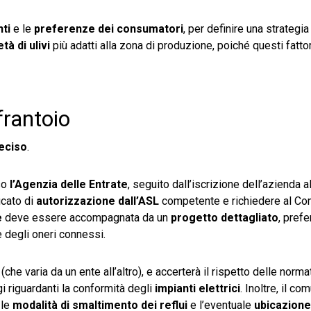
nti
e le
preferenze dei consumatori
, per definire una strategia
tà di ulivi
più adatti alla zona di produzione, poiché questi fatto
frantoio
eciso
.
so
l’Agenzia delle Entrate
, seguito dall’iscrizione dell’azienda a
icato di
autorizzazione dall’ASL
competente e richiedere al C
e
deve essere accompagnata da un
progetto dettagliato
, pref
 degli oneri connessi.
che varia da un ente all’altro), e accerterà il rispetto delle norm
gi riguardanti la conformità degli
impianti elettrici
. Inoltre, il co
 le
modalità di smaltimento dei reflui
e l’eventuale
ubicazione