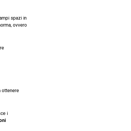
 ampi spazi in
 norma, ovvero
rre
a ottenere
ce i
oni