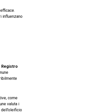
 efficace.
ri influenzano
l
Registro
omune
eribilmente
ative, come
mune valuta i
dell’oleificio