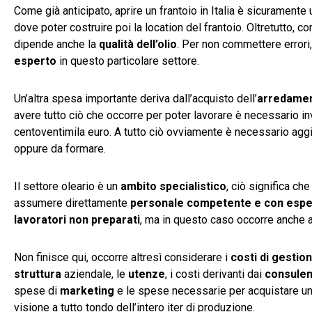
Come già anticipato, aprire un frantoio in Italia è sicuramente
dove poter costruire poi la location del frantoio. Oltretutto,
dipende anche la
qualità dell’olio
. Per non commettere errori
esperto
in questo particolare settore.
Un’altra spesa importante deriva dall’acquisto dell’
arredame
avere tutto ciò che occorre per poter lavorare è necessario i
centoventimila euro. A tutto ciò ovviamente è necessario agg
oppure da formare.
Il settore oleario è un
ambito specialistico
, ciò significa c
assumere direttamente
personale
competente e con espe
lavoratori non preparati
, ma in questo caso occorre anche a
Non finisce qui, occorre altresì considerare i
costi di gestio
struttura
aziendale, le
utenze
, i costi derivanti dai
consulen
spese di
marketing
e le spese necessarie per acquistare u
visione a tutto tondo dell’intero iter di produzione.