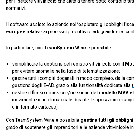
per il settore vitivinicolo che aiuta a tenere sotto controllo tu
normativi.
Il software assiste le aziende nell’espletare gli obblighi fisc
europee
relative ai processi produttivi e adeguandosi al co
In particolare, con
TeamSystem Wine
è possibile:
semplificare la gestione del registro vitivinicolo con il
Mod
per evitare anomalie nella fase di telematizzazione;
gestire tutti i compiti doganali in modo completo, dalla co
gestione degli E-AD, grazie alla funzionalità dedicata alla
t
gestire il flusso emissione/ricezione del
modello MVV el
movimentazione di materiale durante le operazioni di acqu
o in formato cartaceo).
Con TeamSystem Wine è possibile
gestire tutti gli obblighi 
grado di sostenere gli imprenditori e le aziende vitivinicole i