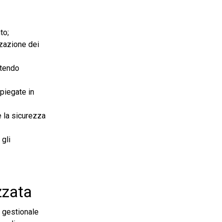
to;
zzazione dei
ntendo
piegate in
e la sicurezza
 gli
zzata
il gestionale