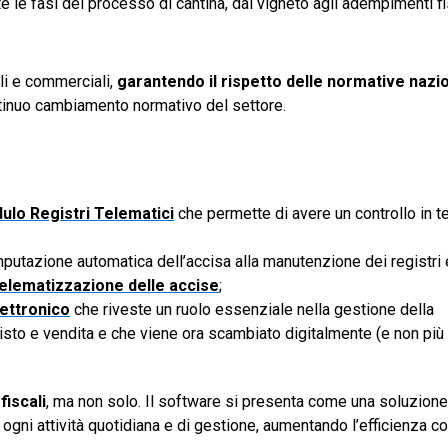
tte le fasi del processo di cantina, dal vigneto agli adempimenti fi
ali e commerciali,
garantendo il rispetto delle normative nazio
ntinuo cambiamento normativo del settore.
ulo Registri Telematici
che permette di avere un controllo in 
mputazione automatica dell’accisa alla manutenzione dei registri e
elematizzazione delle accise
;
ettronico
che riveste un ruolo essenziale nella gestione della
isto e vendita e che viene ora scambiato digitalmente (e non più
fiscali
, ma non solo. Il software si presenta come una soluzion
n ogni attività quotidiana e di gestione, aumentando l’efficienza 