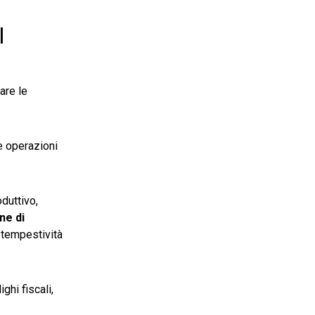
l
are le
e operazioni
duttivo,
ne di
a tempestività
ghi fiscali,