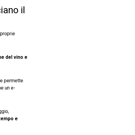
iano il
proprie
ne del vino e
he permette
he un e-
ggio,
 tempo e