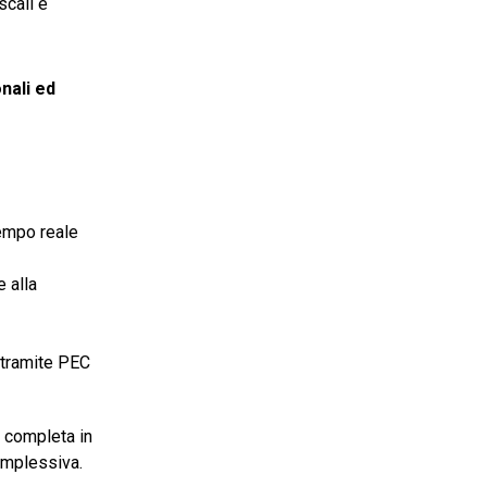
scali e
nali ed
tempo reale
 alla
 tramite PEC
e completa in
complessiva.