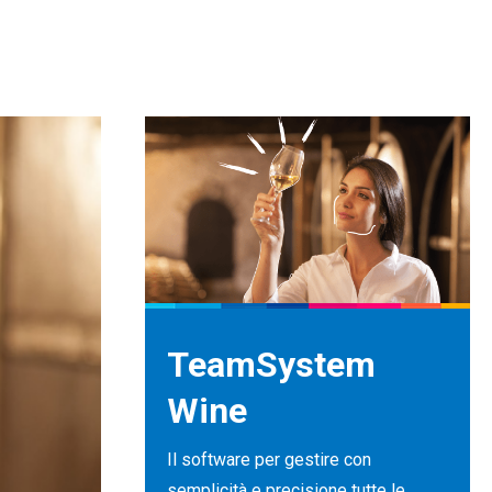
TeamSystem
Wine
Il software per gestire con
semplicità e precisione tutte le