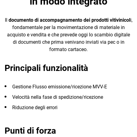
in modo integrato
Etichetta
Digitale
Il
documento di accompagnamento dei prodotti vitivinicol
i,
fondamentale per la movimentazione di materiale in
acquisto e vendita e che prevede oggi lo scambio digitale
MODULI
INDUSTRY 4.0
INTEGRAZIONI
di documenti che prima venivano inviati via pec o in
CORE
CRM
formato cartaceo.
Interconnessione
Retail
Customer
con sistemi di
Ecommerce
Relationship
cantina
Hospitality
Principali funzionalità
Management
Email Marketing
TeamSystem
Fatturazione
Gestione Flusso emissione/ricezione MVV-E
Business
Sales
Intelligence
Velocità nella fase di spedizione/ricezione
Financial Solutions
Enoturismo
Riduzione degli errori
E-Commerce
HR
Trust Services
Punti di forza