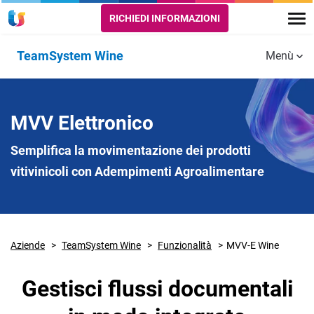
RICHIEDI INFORMAZIONI
TeamSystem Wine
Menù
Funzionalità
CANTINA -
CANTINA -
CANTINA -
MVV Elettronico
GESTIONE
GESTIONE
GESTIONE
FISCALE
PROCESSI
COOPERATIVE
Semplifica la movimentazione dei prodotti
vitivinicoli con Adempimenti Agroalimentare
Registri
Conferimenti
Gestione
Telematici
Amministrativa
Soci
Vinificazione
Gestione
accise
Imbottigliamento
Aziende
TeamSystem Wine
Funzionalità
MVV-E Wine
MVV-E
Picking
Gestisci flussi documentali
Spedizione
E-Label