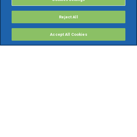
Reject All
Accept All Cookies
PRODOTTI
Software ERP
TeamSystem Studio AI
Fatture In Cloud
Soluzioni per Commercialisti
Software Cloud
Gestione contabile fiscale
Software Paghe
Gestionali Gratis
Software Professionisti Gratis
Finanza Agevolata
Bonus Fiscali