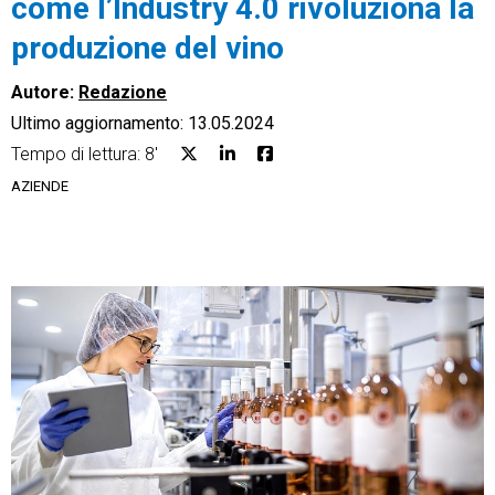
come l’Industry 4.0 rivoluziona la
produzione del vino
Autore:
Redazione
Ultimo aggiornamento: 13.05.2024
CRM
Tempo di lettura: 8'
Ecommerce
AZIENDE
Email Marketing
Fatturazione
Financial Solutions
HR
Trust Services
TeamSystem Corporate