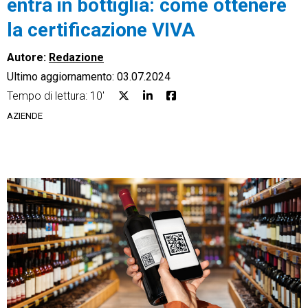
entra in bottiglia: come ottenere
la certificazione VIVA
Autore:
Redazione
Ultimo aggiornamento: 03.07.2024
CRM
Tempo di lettura: 10'
Ecommerce
AZIENDE
Email Marketing
Fatturazione
Financial Solutions
HR
Trust Services
TeamSystem Corporate