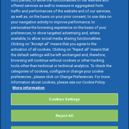
third parties, to allow the functionalities of our website and
offered services as well to measure in aggregated form
traffic and performances of the website and of our services,
as well as, on the basis on your prior consent, to use data on
your navigation activity to improve performance, to
personalise the browsing experience on the basis of your
preferences, to show targeted advertising and, where
available, to allow social media sharing functionalities.
Clicking on “Accept all” means that you agree to the
activation of all cookies. Clicking on "Reject all" means that
the default settings will be left unchanged and, therefore,
browsing will continue without cookies or other tracking
tools other than technical or technical analytics. To check the
categories of cookies, configure or change your cookie
preferences , please click on Change Preferences. For more
information about cookies, please see our Cookie Policy.
More information
Cookies Settings
Reject All