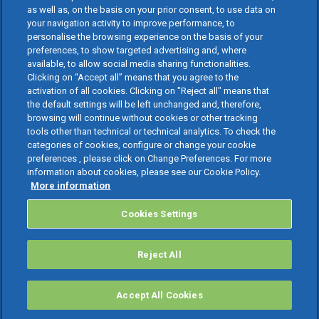
as well as, on the basis on your prior consent, to use data on
your navigation activity to improve performance, to
personalise the browsing experience on the basis of your
preferences, to show targeted advertising and, where
available, to allow social media sharing functionalities.
Clicking on “Accept all” means that you agree to the
activation of all cookies. Clicking on "Reject all" means that
the default settings will be left unchanged and, therefore,
browsing will continue without cookies or other tracking
tools other than technical or technical analytics. To check the
categories of cookies, configure or change your cookie
preferences , please click on Change Preferences. For more
information about cookies, please see our Cookie Policy.
More information
Cookies Settings
Reject All
Accept All Cookies