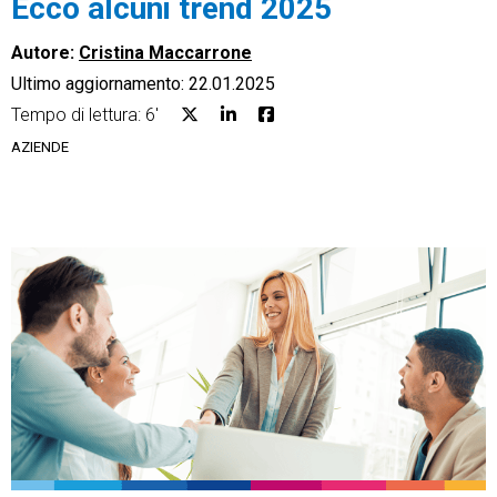
Ecco alcuni trend 2025
Autore:
Cristina Maccarrone
Ultimo aggiornamento: 22.01.2025
Tempo di lettura: 6'
CRM
AZIENDE
Ecommerce
Email Marketing
Fatturazione
Financial Solutions
HR
Trust Services
TeamSystem Corporate