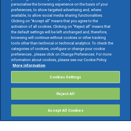
personalise the browsing experience on the basis of your
preferences, to show targeted advertising and, where
available, to allow social media sharing functionalities.
Clicking on “Accept all” means that you agree to the
activation of all cookies. Clicking on "Reject all" means that
the default settings will be left unchanged and, therefore,
browsing will continue without cookies or other tracking
tools other than technical or technical analytics. To check the
categories of cookies, configure or change your cookie
preferences , please click on Change Preferences. For more
information about cookies, please see our Cookie Policy.
More information
Cookies Settings
Reject All
Accept All Cookies