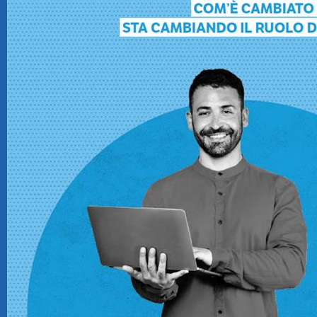
CRM
Ecommerce
Email Marketing
Fatturazione
Financial Solutions
HR
Trust Services
TeamSystem Corporate