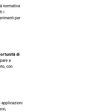
tà normativa
i i
erimenti per
ortunità di
ipare a
nto, con
 applicazioni
ssi,