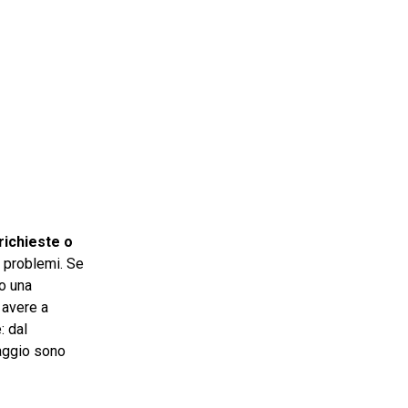
richieste o
i problemi. Se
o una
 avere a
: dal
taggio sono