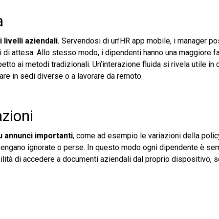
a
livelli aziendali.
Servendosi di un’HR app mobile, i manager p
 di attesa. Allo stesso modo, i dipendenti hanno una maggiore fac
to ai metodi tradizionali. Un’interazione fluida si rivela utile in 
rare in sedi diverse o a lavorare da remoto.
azioni
u annunci importanti
, come ad esempio le variazioni della poli
ni vengano ignorate o perse. In questo modo ogni dipendente è se
ilità di accedere a documenti aziendali dal proprio dispositivo,