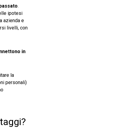
 passato
.
lle ipotesi
ra azienda e
i livelli, con
nnettono in
tare la
ni personali)
no
ntaggi?