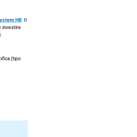
ystem HR
. Il
e investire
.
fica (tipo