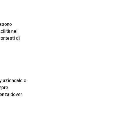
ossono
ilità nel
contesti di
cy aziendale o
mpre
 senza dover