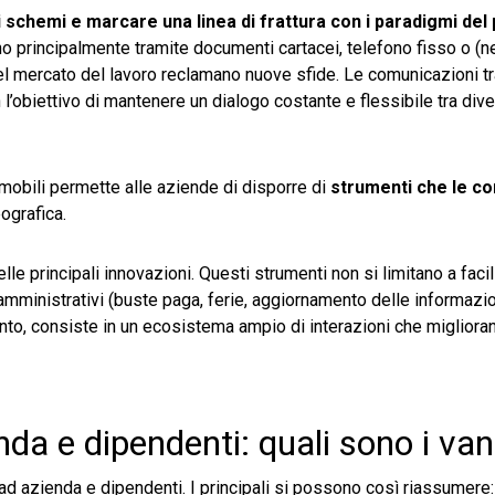
 schemi e marcare una linea di frattura con i paradigmi del
o principalmente tramite documenti cartacei, telefono fisso o (ne
 del mercato del lavoro reclamano nuove sfide. Le comunicazioni t
l’obiettivo di mantenere un dialogo costante e flessibile tra divers
 mobili permette alle aziende di disporre di
strumenti che le co
ografica.
le principali innovazioni. Questi strumenti non si limitano a facili
amministrativi (buste paga, ferie, aggiornamento delle informazio
nto, consiste in un ecosistema ampio di interazioni che migliora
da e dipendenti: quali sono i va
 ad azienda e dipendenti. I principali si possono così riassumere: