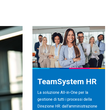
TeamSystem HR
La soluzione All-in-One per la
gestione di tutti i processi della
Direzione HR: dall’amministrazione