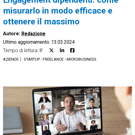
misurarlo in modo efficace e
ottenere il massimo
Autore:
Redazione
CRM
Ultimo aggiornamento: 13.03.2024
Ecommerce
Tempo di lettura: 8'
AZIENDE
STARTUP - FREELANCE - MICROBUSINESS
Email Marketing
Fatturazione
Financial Solutions
HR
Trust Services
TeamSystem Corporate