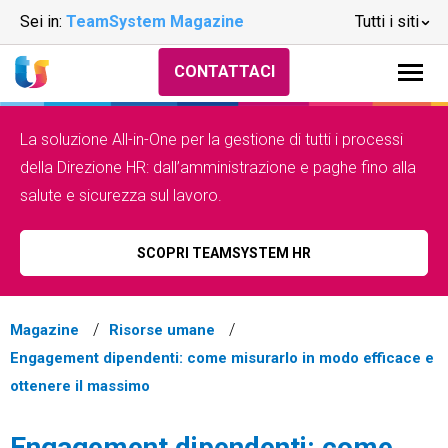
Sei in:
TeamSystem Magazine
Tutti i siti
CONTATTACI
La soluzione All-in-One per la gestione di tutti i processi
della Direzione HR: dall’amministrazione e paghe fino alla
salute e sicurezza sul lavoro.
SCOPRI TEAMSYSTEM HR
Magazine
Risorse umane
Engagement dipendenti: come misurarlo in modo efficace e
ottenere il massimo
Engagement dipendenti: come