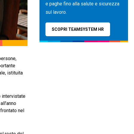
e paghe fino alla salute e sicurezza
sul lavoro.
SCOPRI TEAMSYSTEM HR
persone,
portante
e, istituita
 intervistate
all’anno
ffrontato nel
el resto del