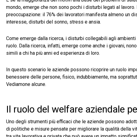
mondo, emerge che non sono pochi i disturbi legati al lavoro.
preoccupazione: il 76% dei lavoratori manifesta almeno un distu
interesse, disturbi del sonno, stress e ansia.
Come emerge dalla ricerca, i disturbi collegabili agli ambienti
ruolo. Dalla ricerca, infatti, emerge come anche i giovani, non
simili a chi ha più anni ed esperienza di loro.
In questo scenario le aziende possono ricoprire un ruolo impor
benessere delle persone, fisico, indubbiamente, ma soprattut
Vediamone alcune.
Il ruolo del welfare aziendale p
Uno degli strumenti più efficaci che le aziende possono adot
di politiche e misure pensate per migliorare la qualità della vita
tra vita lavorativa e privata che può avere un impatto significa