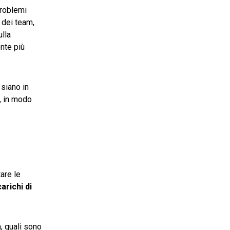
problemi
o dei team,
ulla
ente più
siano in
, in modo
are le
arichi di
, quali sono