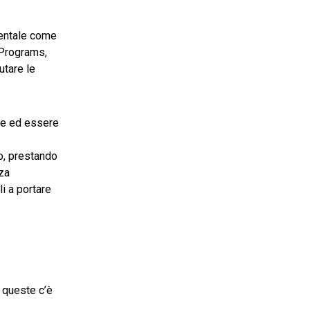
mentale come
 Programs,
utare le
le ed essere
, prestando
nza
i a portare
a queste c’è