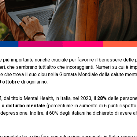
 più importante nonché cruciale per favorire il benessere delle 
eri, che sembrano tutt’altro che incoraggianti. Numeri su cui è im
e che trova il suo clou nella Giornata Mondiale della salute mental
0 ottobre
di ogni anno.
l titolo Mental Health, in Italia, nel 2023, il
28%
delle persone
 o disturbo mentale
(percentuale in aumento di 6 punti rispetto 
 depressione. Inoltre, il 60% degli italiani ha dichiarato di avere a
 mentale ha a che fare con situazioni personali, in Italia, come n