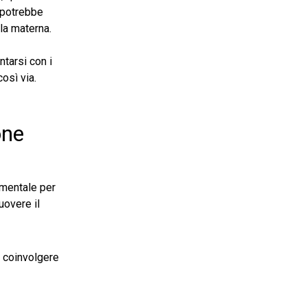
, potrebbe
la materna.
ntarsi con i
così via.
one
amentale per
uovere il
r coinvolgere