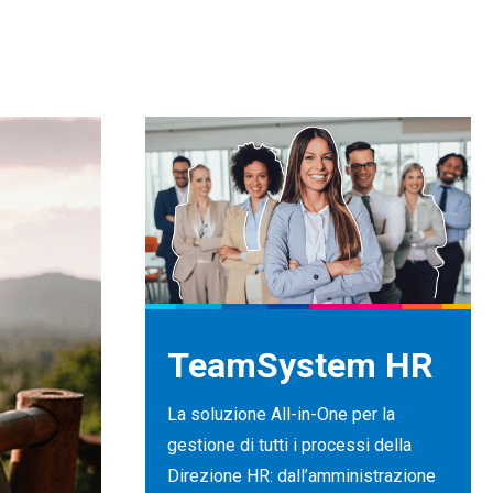
TeamSystem HR
La soluzione All-in-One per la
gestione di tutti i processi della
Direzione HR: dall’amministrazione