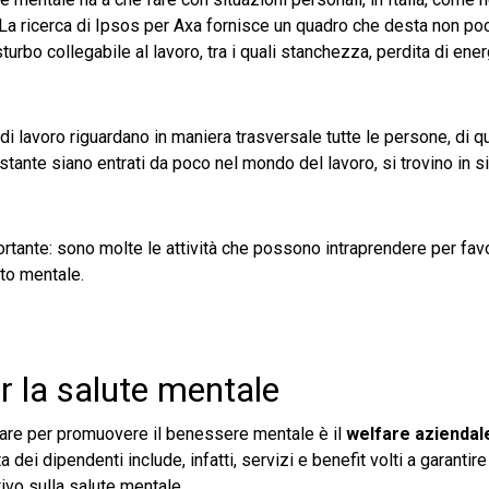
 La ricerca di Ipsos per Axa fornisce un quadro che desta non po
rbo collegabile al lavoro, tra i quali stanchezza, perdita di ener
 di lavoro riguardano in maniera trasversale tutte le persone, di q
ostante siano entrati da poco nel mondo del lavoro, si trovino in s
tante: sono molte le attività che possono intraprendere per favor
to mentale.
er la salute mentale
tare per promuovere il benessere mentale è il
welfare aziendal
 dei dipendenti include, infatti, servizi e benefit volti a garantire
tivo sulla salute mentale.