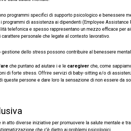
dono programmi specifici di supporto psicologico e benessere 
o i programmi di assistenza ai dipendenti (Employee Assistance
dalità telefonica e spesso rappresentano un mezzo efficace per ai
i carattere personale che legate al contesto lavorativo.
 o gestione dello stress possono contribuire al benessere menta
fare
che puntano ad aiutare i e le
caregiver
che, come sappiamo
oni di forte stress. Offrire servizi di baby-sitting e/o di assiste
di queste persone e dare loro la sensazione di non essere da sol
lusiva
in atto diverse iniziative per promuovere la salute mentale e tr
 stigmatizzazione che c’è dietro ai problemi psicologici.