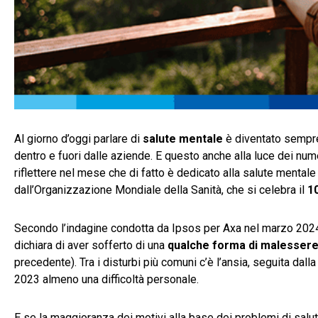
Al giorno d’oggi parlare di
salute mentale
è diventato sempre
dentro e fuori dalle aziende. E questo anche alla luce dei num
riflettere nel mese che di fatto è dedicato alla salute mentale 
dall’Organizzazione Mondiale della Sanità, che si celebra il
1
Secondo l’indagine condotta da Ipsos per Axa nel marzo 2024, da
dichiara di aver sofferto di una
qualche forma di malessere
precedente). Tra i disturbi più comuni c’è l’ansia, seguita dalla
2023 almeno una difficoltà personale.
E se la maggioranza dei motivi alla base dei problemi di salute