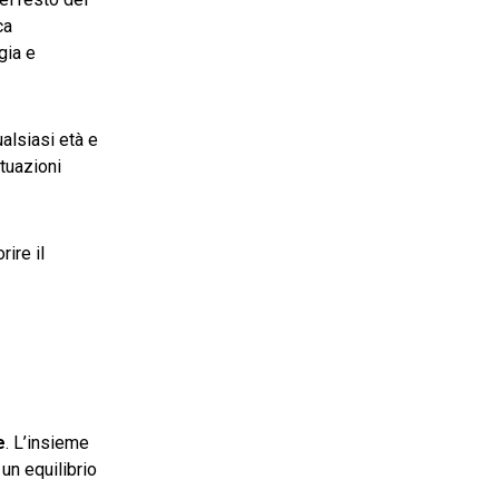
ca
gia e
ualsiasi età e
ituazioni
ire il
e
. L’insieme
 un equilibrio