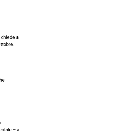
e chiede
a
ottobre.
che
i
entale – a