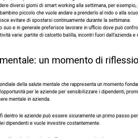
edere diversi giorni di smart working alla settimana, per esempio
bambino piccolo che vuole andare a prenderlo al nido o alla scuo
risce evitare di spostarsi continuamente durante la settimana.
 suo e in generale preferisce lavorare in ufficio dove può confro
ità varie: partite di calcetto balilla, incontri fuori dall’azienda e 
 mentale: un momento di riflessi
Mondiale della salute mentale che rappresenta un momento fond
n’opportunità per le aziende per sensibilizzare i dipendenti, prom
sere mentale in azienda.
sofi dentro le aziende può essere sicuramente un primo passo pe
 dei dipendenti e vuole investire costantemente.