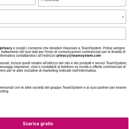
 privacy
e scegli i consensi che desideri rilasciare a TeamSystem. Potrai sempre
 trattamento dei tuoi dati per l'invio di comunicazioni commerciali per le finalità di
informativa contattandoci all’indirizzo
privacy@teamsystem.com
onali, inclusi quelli relativi all'utilizzo del sito e dei prodotti e servizi TeamSystem,
essaggi istantanei, chat o contattarti al telefono su novità e offerte commerciali di
o per le altre iniziative di marketing indicate nell'informativa.
personali con le altre società del gruppo TeamSystem e ai suoi partner per essere
keting.