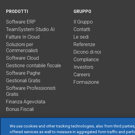
PRODOTTI
GRUPPO
Software ERP
Il Gruppo
TeamSystem Studio AI
Contatti
Fatture In Cloud
Le sedi
Soluzioni per
Referenze
Commercialisti
Dicono di noi
Software Cloud
Compliance
Gestione contabile fiscale
Investors
Software Paghe
Careers
Gestionali Gratis
Formazione
Software Professionisti
Gratis
Finanza Agevolata
Bonus Fiscali
We use cookies and other tracking technologies, also from third parties,
offered services as well to measure in aggregated form traffic and perf