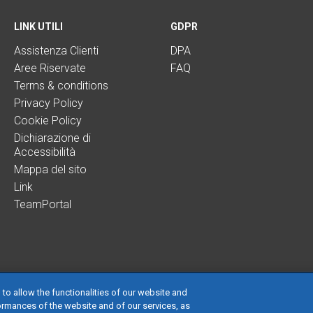
LINK UTILI
GDPR
Assistenza Clienti
DPA
Aree Riservate
FAQ
Terms & conditions
Privacy Policy
Cookie Policy
Dichiarazione di
Accessibilità
Mappa del sito
Link
TeamPortal
 to allow the functionalities of our website and
ormances of the website and of our services, as