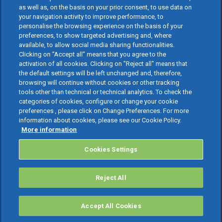
as well as, on the basis on your prior consent, to use data on
your navigation activity to improve performance, to
personalise the browsing experience on the basis of your
preferences, to show targeted advertising and, where
available, to allow social media sharing functionalities.
Clicking on “Accept all” means that you agree to the
activation of all cookies. Clicking on "Reject all" means that
the default settings will be left unchanged and, therefore,
browsing will continue without cookies or other tracking
tools other than technical or technical analytics. To check the
categories of cookies, configure or change your cookie
preferences , please click on Change Preferences. For more
information about cookies, please see our Cookie Policy.
More information
Cookies Settings
Reject All
Accept All Cookies