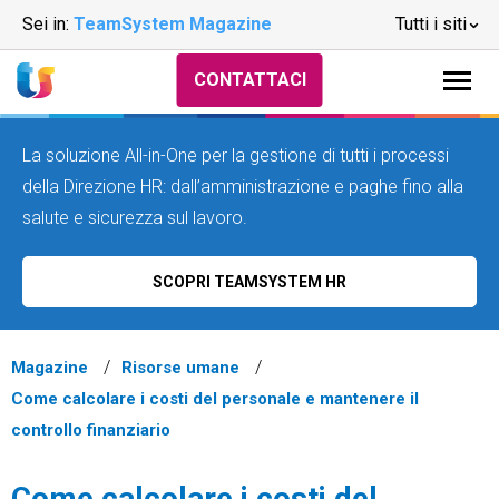
Sei in:
TeamSystem Magazine
Tutti i siti
CONTATTACI
La soluzione All-in-One per la gestione di tutti i processi
della Direzione HR: dall’amministrazione e paghe fino alla
salute e sicurezza sul lavoro.
SCOPRI TEAMSYSTEM HR
Magazine
Risorse umane
Come calcolare i costi del personale e mantenere il
controllo finanziario
Come calcolare i costi del