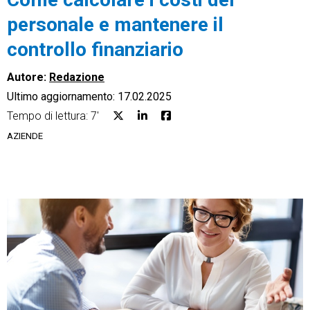
personale e mantenere il
controllo finanziario
Autore:
Redazione
CRM
Ultimo aggiornamento: 17.02.2025
Ecommerce
Tempo di lettura: 7'
AZIENDE
Email Marketing
Fatturazione
Financial Solutions
HR
Trust Services
TeamSystem Corporate