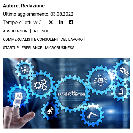
Autore:
Redazione
Ultimo aggiornamento: 03.08.2022
Tempo di lettura: 3'
ASSOCIAZIONI
AZIENDE
CRM
COMMERCIALISTI E CONSULENTI DEL LAVORO
STARTUP - FREELANCE - MICROBUSINESS
Ecommerce
Email Marketing
Fatturazione
Financial Solutions
HR
Trust Services
TeamSystem Corporate