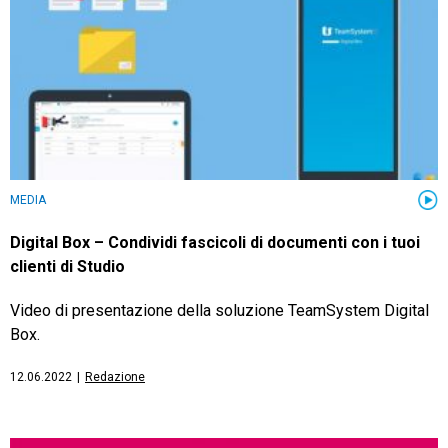
CRM
Ecommerce
MEDIA
Email Marketing
Digital Box – Condividi fascicoli di documenti con i tuoi
Fatturazione
clienti di Studio
Financial Solutions
Video di presentazione della soluzione TeamSystem Digital
HR
Box.
Trust Services
12.06.2022
|
Redazione
TeamSystem Corporate