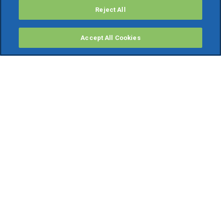
Reject All
Accept All Cookies
PRODOTTI
Software ERP
TeamSystem Studio AI
Fatture In Cloud
Soluzioni per Commercialisti
Software Cloud
Gestione contabile fiscale
Software Paghe
Gestionali Gratis
Software Professionisti Gratis
Finanza Agevolata
Bonus Fiscali