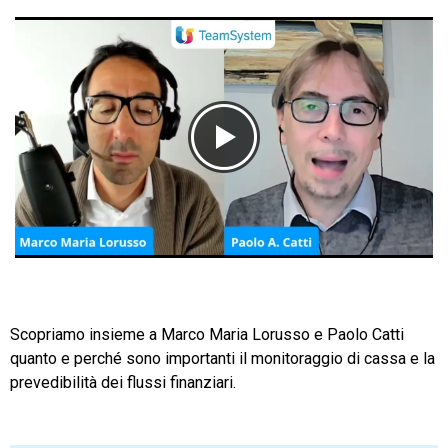
CRM
Ecommerce
Email Marketing
Fatturazione
Financial Solutions
HR
Scopriamo insieme a Marco Maria Lorusso e Paolo Catti
quanto e perché sono importanti il monitoraggio di cassa e la
Trust Services
prevedibilità dei flussi finanziari.
TeamSystem Corporate