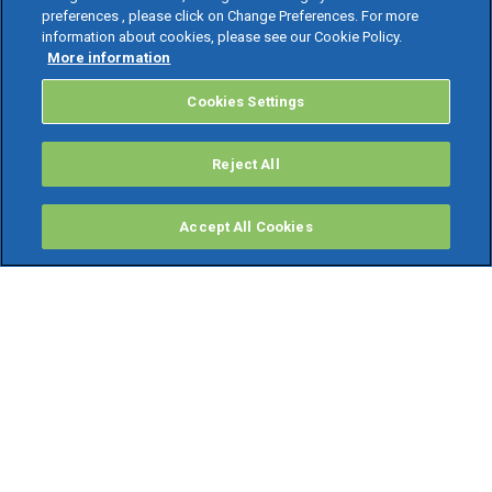
preferences , please click on Change Preferences. For more
information about cookies, please see our Cookie Policy.
More information
Cookies Settings
Reject All
Accept All Cookies
PRODOTTI
Software ERP
TeamSystem Studio AI
Fatture In Cloud
Soluzioni per Commercialisti
Software Cloud
Gestione contabile fiscale