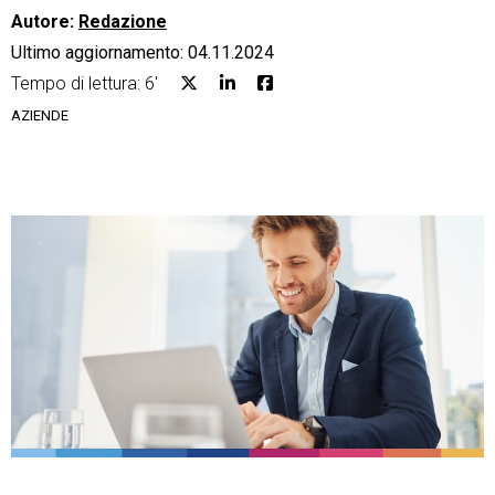
Autore:
Redazione
Ultimo aggiornamento: 04.11.2024
Tempo di lettura: 6'
AZIENDE
CRM
Ecommerce
Email Marketing
Fatturazione
Financial Solutions
HR
Trust Services
TeamSystem Corporate