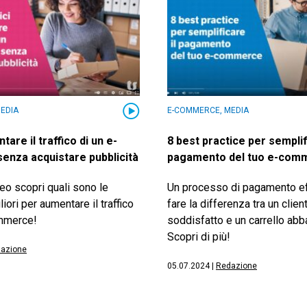
EDIA
E-COMMERCE, MEDIA
re il traffico di un e-
8 best practice per semplifi
nza acquistare pubblicità
pagamento del tuo e-com
eo scopri quali sono le
Un processo di pagamento ef
iori per aumentare il traffico
fare la differenza tra un clien
ommerce!
soddisfatto e un carrello ab
Scopri di più!
azione
05.07.2024
|
Redazione