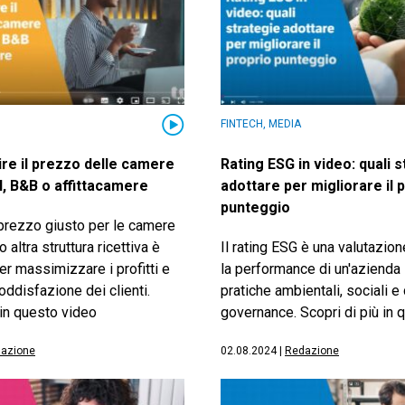
FINTECH, MEDIA
ire il prezzo delle camere
Rating ESG in video: quali 
l, B&B o affittacamere
adottare per migliorare il 
punteggio
 prezzo giusto per le camere
o altra struttura ricettiva è
Il rating ESG è una valutazio
r massimizzare i profitti e
la performance di un'azienda i
soddisfazione dei clienti.
pratiche ambientali, sociali e 
 in questo video
governance. Scopri di più in 
azione
02.08.2024
|
Redazione