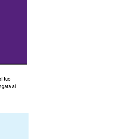
l tuo
egata ai