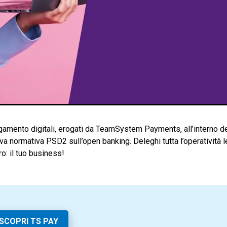
amento digitali, erogati da TeamSystem Payments, all’interno de
va normativa PSD2 sull’open banking. Deleghi tutta l’operatività l
o: il tuo business!
SCOPRI TS PAY