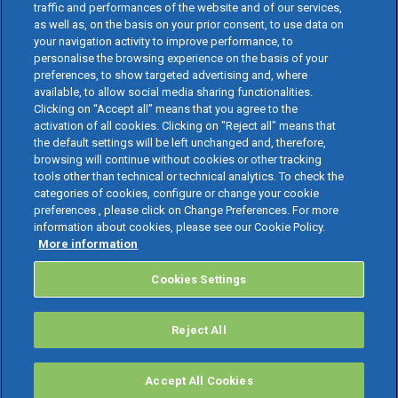
traffic and performances of the website and of our services,
as well as, on the basis on your prior consent, to use data on
your navigation activity to improve performance, to
personalise the browsing experience on the basis of your
preferences, to show targeted advertising and, where
available, to allow social media sharing functionalities.
Clicking on “Accept all” means that you agree to the
activation of all cookies. Clicking on "Reject all" means that
the default settings will be left unchanged and, therefore,
browsing will continue without cookies or other tracking
tools other than technical or technical analytics. To check the
categories of cookies, configure or change your cookie
preferences , please click on Change Preferences. For more
information about cookies, please see our Cookie Policy.
More information
Cookies Settings
Reject All
Accept All Cookies