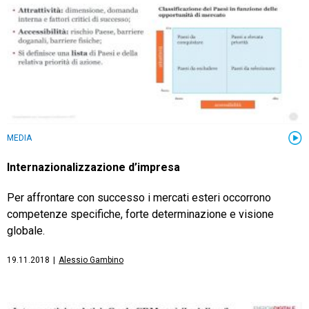
CRM
Ecommerce
MEDIA
Email Marketing
Internazionalizzazione d’impresa
Fatturazione
Per affrontare con successo i mercati esteri occorrono
Financial Solutions
competenze specifiche, forte determinazione e visione
HR
globale.
Trust Services
19.11.2018
|
Alessio Gambino
TeamSystem Corporate