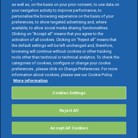
as well as, on the basis on your prior consent, to use data on
your navigation activity to improve performance, to
personalise the browsing experience on the basis of your
preferences, to show targeted advertising and, where
available, to allow social media sharing functionalities.
Clicking on “Accept all” means that you agree to the
activation of all cookies. Clicking on "Reject all" means that
the default settings will be left unchanged and, therefore,
browsing will continue without cookies or other tracking
tools other than technical or technical analytics. To check the
categories of cookies, configure or change your cookie
preferences , please click on Change Preferences. For more
information about cookies, please see our Cookie Policy.
More information
Cookies Settings
Reject All
Accept All Cookies