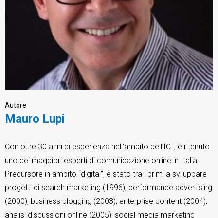
CRM
Ecommerce
Email Marketing
Autore
Mauro Lupi
Fatturazione
Financial Solutions
Con oltre 30 anni di esperienza nell’ambito dell’ICT, è ritenuto
uno dei maggiori esperti di comunicazione online in Italia.
HR
Precursore in ambito “digital”, è stato tra i primi a sviluppare
Trust Services
progetti di search marketing (1996), performance advertising
(2000), business blogging (2003), enterprise content (2004),
analisi discussioni online (2005), social media marketing
TeamSystem Corporate