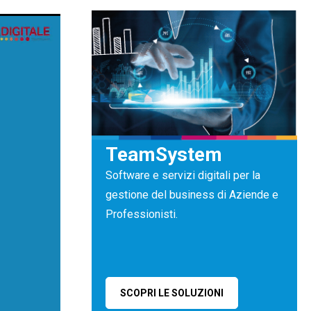
TeamSystem
Software e servizi digitali per la
gestione del business di Aziende e
Professionisti.
SCOPRI LE SOLUZIONI