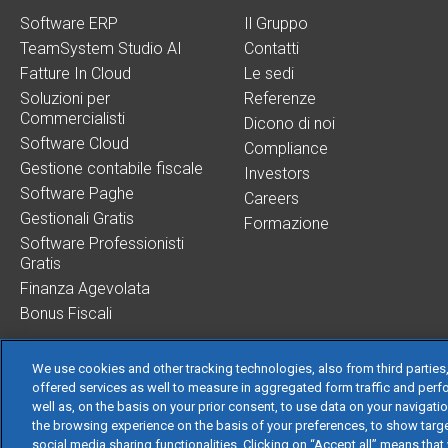
Software ERP
Il Gruppo
TeamSystem Studio AI
Contatti
Fatture In Cloud
Le sedi
Soluzioni per
Referenze
Commercialisti
Dicono di noi
Software Cloud
Compliance
Gestione contabile fiscale
Investors
Software Paghe
Careers
Gestionali Gratis
Formazione
Software Professionisti
Gratis
Finanza Agevolata
Bonus Fiscali
We use cookies and other tracking technologies, also from third parties,
offered services as well to measure in aggregated form traffic and perf
well as, on the basis on your prior consent, to use data on your navigati
TeamSystem S.p.A.
the browsing experience on the basis of your preferences, to show targe
S.p.A. - Cap. Soc.
social media sharing functionalities. Clicking on “Accept all” means that 