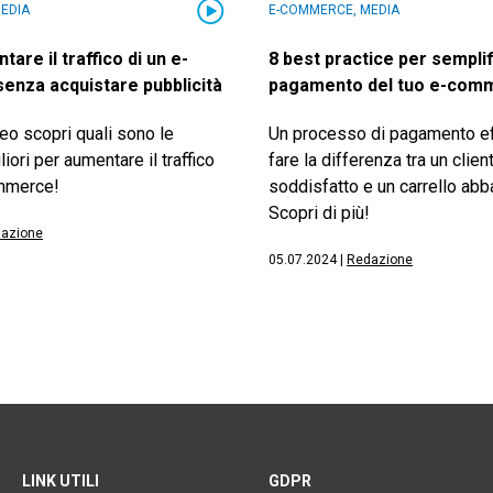
EDIA
E-COMMERCE, MEDIA
re il traffico di un e-
8 best practice per semplifi
nza acquistare pubblicità
pagamento del tuo e-com
eo scopri quali sono le
Un processo di pagamento ef
iori per aumentare il traffico
fare la differenza tra un clien
ommerce!
soddisfatto e un carrello ab
Scopri di più!
azione
05.07.2024
|
Redazione
LINK UTILI
GDPR