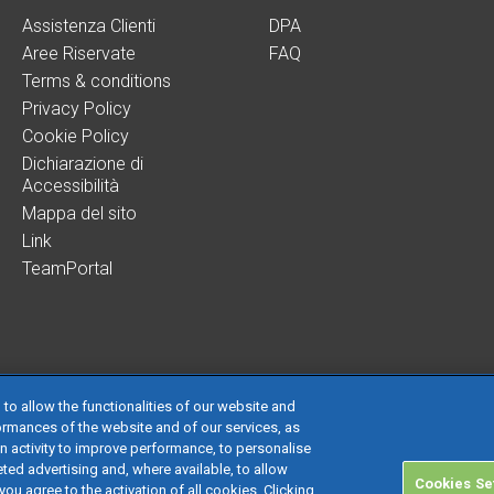
Assistenza Clienti
DPA
Aree Riservate
FAQ
Terms & conditions
Privacy Policy
Cookie Policy
Dichiarazione di
Accessibilità
Mappa del sito
Link
TeamPortal
 to allow the functionalities of our website and
ormances of the website and of our services, as
on activity to improve performance, to personalise
 società con socio unico soggetta all’attività di direzione e coordinamento di TeamS
ted advertising and, where available, to allow
Cookies Se
 € 24.000.000 I.v. - C.C.I.A.A. delle Marche - P.I. 01035310414
you agree to the activation of all cookies. Clicking