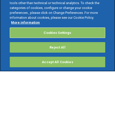
tools other than technical or technical analytics. To check the
categories of cookies, configure or change your cookie
preferences , please click on Change Preferences. For more
information about cookies, please see our Cookie Policy.
More information
Cookies Settings
Reject All
Accept All Cookies
PRODOTTI
Software ERP
TeamSystem Studio AI
Fatture In Cloud
Soluzioni per Commercialisti