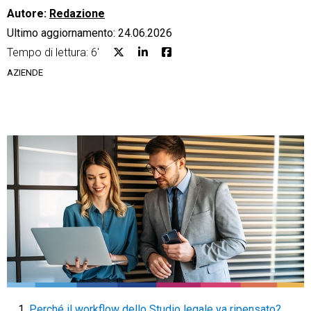
Autore:
Redazione
Ultimo aggiornamento: 24.06.2026
Tempo di lettura: 6'
AZIENDE
CRM
Ecommerce
Email Marketing
Fatturazione
Financial Solutions
HR
Trust Services
TeamSystem Corporate
Perché il workflow dello Studio legale va ripensato?