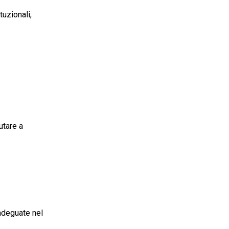
uzionali,
utare a
 adeguate nel