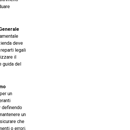
duare
Generale
ndamentale
azienda deve
reparti legali
izzare il
e guida del
imo
 per un
eranti
cy definendo
 mantenere un
ssicurare che
enti o errori.