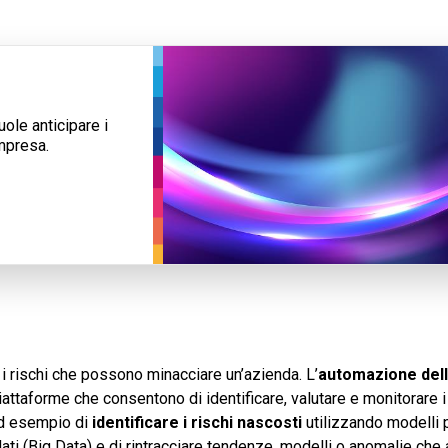
ole anticipare i
mpresa.
 i rischi che possono minacciare un’azienda. L’
automazione dell
ttaforme che consentono di identificare, valutare e monitorare i 
ad esempio di
identificare i rischi nascosti
utilizzando modelli pr
ati (Big Data) e di rintracciare tendenze, modelli o anomalie che 