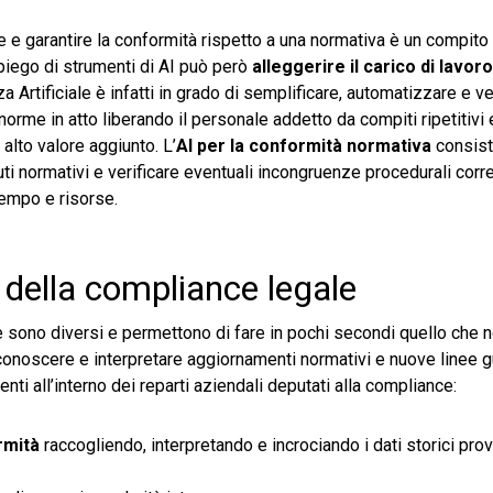
lie e garantire la conformità rispetto a una normativa è un compi
piego di strumenti di AI può però
alleggerire il carico di lavoro
 Artificiale è infatti in grado di semplificare, automatizzare e v
norme in atto liberando il personale addetto da compiti ripetitivi 
alto valore aggiunto. L’
AI per
la conformità normativa
consiste
uti normativi e verificare eventuali incongruenze procedurali cor
tempo e risorse.
 della compliance legale
nce sono diversi e permettono di fare in pochi secondi quello che
iconoscere e interpretare aggiornamenti normativi e nuove linee 
genti all’interno dei reparti aziendali deputati alla compliance:
ormità
raccogliendo, interpretando e incrociando i dati storici pro