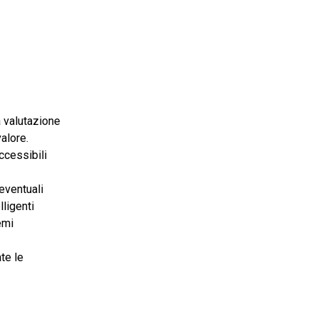
la valutazione
valore.
ccessibili
 eventuali
lligenti
emi
te le