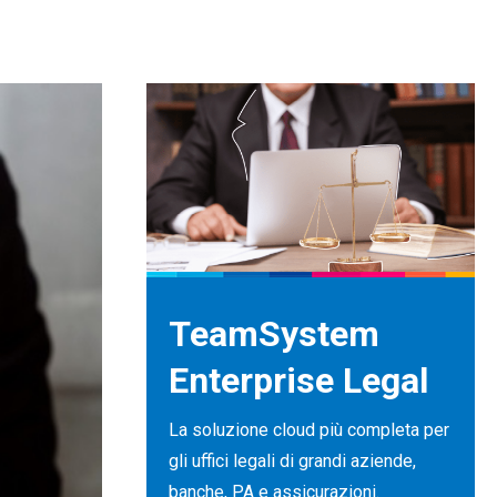
TeamSystem
Enterprise Legal
La soluzione cloud più completa per
gli uffici legali di grandi aziende,
banche, PA e assicurazioni.