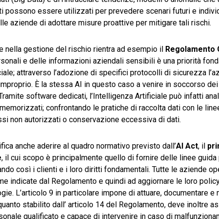
i possono essere utilizzati per prevedere scenari futuri e indivi
lle aziende di adottare misure proattive per mitigare tali rischi.
e nella gestione del rischio rientra ad esempio il
Regolamento 
onali e delle informazioni aziendali sensibili è una priorità fo
iale; attraverso l’adozione di specifici protocolli di sicurezza l’
 improprio. È la stessa AI in questo caso a venire in soccorso dei 
mite software dedicati, l’Intelligenza Artificiale può infatti anal
 memorizzati; confrontando le pratiche di raccolta dati con le line
si non autorizzati o conservazione eccessiva di dati.
fica anche aderire al quadro normativo previsto dall’
AI Act
, il
pr
e
, il cui scopo è principalmente quello di fornire delle linee guida
ando così i clienti e i loro diritti fondamentali. Tutte le aziende op
rme indicate dal Regolamento e quindi ad aggiornare le loro poli
ie. L’articolo 9 in particolare impone di attuare, documentare e
quanto stabilito dall’ articolo 14 del Regolamento, deve inoltre a
nale qualificato e capace di intervenire in caso di malfunzionam