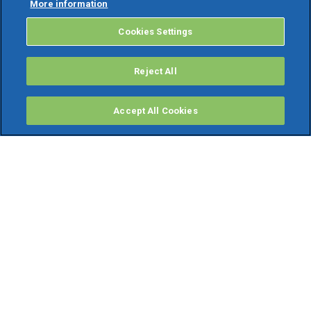
More information
Cookies Settings
Reject All
Accept All Cookies
PRODOTTI
Software ERP
TeamSystem Studio AI
Fatture In Cloud
Soluzioni per Commercialisti
Software Cloud
Gestione contabile fiscale
Software Paghe
Gestionali Gratis