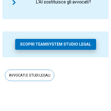
L’AI sostituisce gli avvocati?
simile a quello utilizzato abitualmente dallo
passaggi manuali, migliore organizzazione
studio. La revisione dell’avvocato resta
delle pratiche, più controllo sulle scadenze e
comunque indispensabile per verificare
più tempo per attività ad alto valore.
No. L’AI supporta attività operative e ripetitive,
contenuto, coerenza giuridica e correttezza.
ma non sostituisce competenza,
responsabilità, giudizio professionale e
relazione con il cliente.
SCOPRI TEAMSYSTEM STUDIO LEGAL
AVVOCATI E STUDI LEGALI