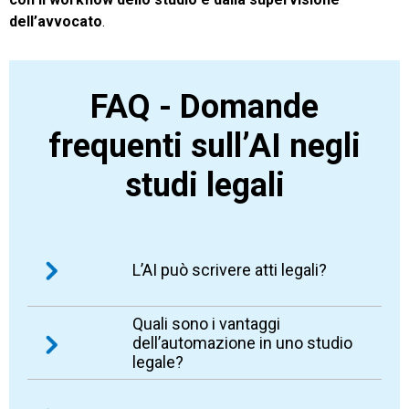
dell’avvocato
.
FAQ - Domande
frequenti sull’AI negli
studi legali
L’AI può scrivere atti legali?
Quali sono i vantaggi
L’AI può aiutare a predisporre bozze, sintesi e
dell’automazione in uno studio
testi di supporto. La creazione degli atti è
legale?
particolarmente approfondita e consente
anche di mantenere uno stile redazionale
I vantaggi principali sono riduzione dei