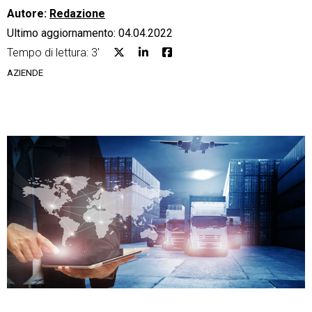
Autore:
Redazione
Ultimo aggiornamento: 04.04.2022
Tempo di lettura: 3'
AZIENDE
CRM
Ecommerce
Email Marketing
Fatturazione
Financial Solutions
HR
Trust Services
TeamSystem Corporate