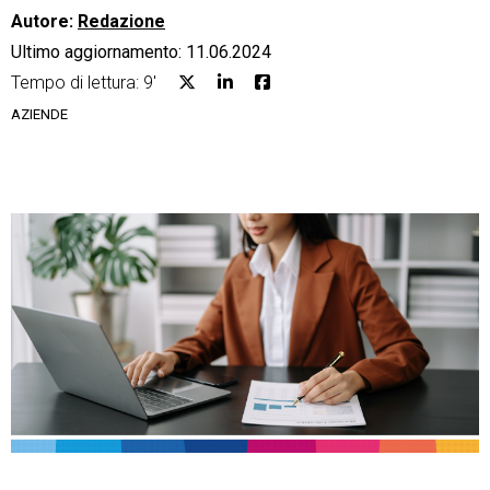
Autore:
Redazione
Ultimo aggiornamento: 11.06.2024
Tempo di lettura: 9'
AZIENDE
CRM
Ecommerce
Email Marketing
Fatturazione
Financial Solutions
HR
Trust Services
TeamSystem Corporate