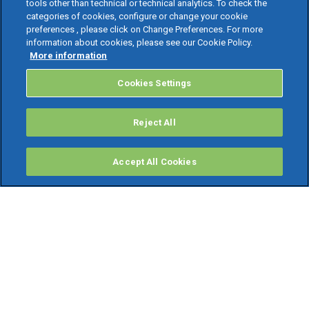
tools other than technical or technical analytics. To check the
categories of cookies, configure or change your cookie
preferences , please click on Change Preferences. For more
information about cookies, please see our Cookie Policy.
More information
Cookies Settings
Reject All
Accept All Cookies
PRODOTTI
Software ERP
TeamSystem Studio AI
Fatture In Cloud
Soluzioni per Commercialisti
Software Cloud