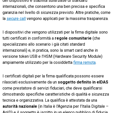
del dispositivo è stabilita sulla base di standard
internazionali, che consentono una ben precisa e specifica
garanzia nel livello di sicurezza previsto. Altre pratiche, come
la
secure call
vengono applicati per la massima trasparenza.
I dispositivi che vengono utilizzati per la firma digitale sono
tutti certificati in conformità a
regole comunitarie
(che
specializzano allo scenario i già citati standard
internazionali) e, in pratica, sono la smart card anche in
versione token USB e l’HSM (Hardware Security Module)
ampiamente utilizzato per la cosiddetta
firma remota
.
I certificati digitali per la firma qualificata possono essere
rilasciati esclusivamente da un
soggetto definito in eIDAS
come prestatore di servizi fiduciari, che deve qualificarsi
dimostrando specifiche caratteristiche di qualità e sicurezza
tecnica e organizzativa. La qualifica è attestata da una
autorità nazionale
(in Italia è l’Agenzia per l’Italia Digitale –
AgID) e il soggetto è iscritto in un elenco pubblico di fiducia