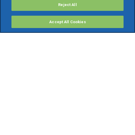
Reject All
Accept All Cookies
PRODOTTI
Software ERP
TeamSystem Studio AI
Fatture In Cloud
Soluzioni per Commercialisti
Software Cloud
Gestione contabile fiscale
Software Paghe
Gestionali Gratis
Software Professionisti Gratis
Finanza Agevolata
Bonus Fiscali