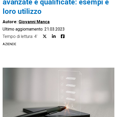
avanzate e qualificate: esempi e
loro utilizzo
Autore:
Giovanni Manca
Ultimo aggiornamento: 21.03.2023
CRM
Tempo di lettura: 4'
Ecommerce
AZIENDE
Email Marketing
Fatturazione
Financial Solutions
HR
Trust Services
TeamSystem Corporate