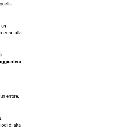
 quella
i un
accesso alla
i
ggiuntivo.
 un errore,
ù
odi di alta