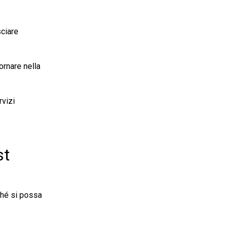
sciare
ornare nella
rvizi
st
hé si possa