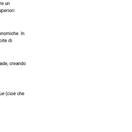
re un
uperiori
conomiche. In
pite di
rade, creando
lue
(cioè che