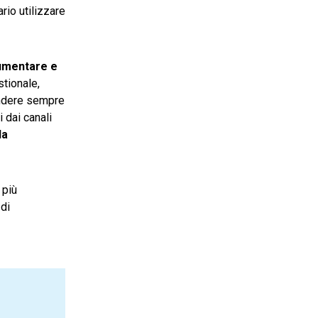
rio utilizzare
umentare e
stionale,
endere sempre
 dai canali
la
 più
 di