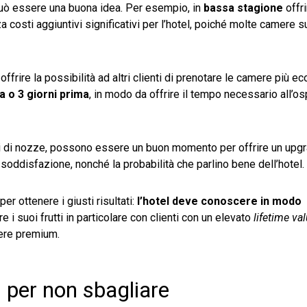
 può essere una buona idea. Per esempio, in
bassa stagione
offri
 costi aggiuntivi significativi per l’hotel, poiché molte camere s
 offrire la possibilità ad altri clienti di prenotare le camere più e
a o 3 giorni prima
, in modo da offrire il tempo necessario all’os
gi di nozze, possono essere un buon momento per offrire un upg
soddisfazione, nonché la probabilità che parlino bene dell’hotel.
r ottenere i giusti risultati:
l’hotel deve conoscere in modo
 i suoi frutti in particolare con clienti con un elevato
lifetime va
mere premium.
i per non sbagliare