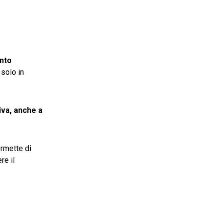
nto
 solo in
iva, anche a
ermette di
re il