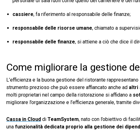
personale di sala ruoli come quello del cameriere e del run
cassiere
,
fa riferimento al responsabile delle finanze;
responsabile delle risorse umane
,
chiamato a supervision
responsabile delle finanze
,
si attiene a ciò che dice il di
Come migliorare la gestione dei
L’efficienza e la buona gestione del ristorante rappresentano 
strumento prezioso che può essere affiancato anche ad
altr
molti proprietari nel campo della ristorazione si affidano a
sof
migliorare l’organizzazione e l’efficienza generale, tramite di
Cassa in Cloud
di
TeamSystem
, nato con l’obiettivo di facil
una
funzionalità dedicata proprio alla gestione dei dipen