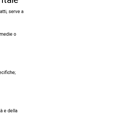
tti, serve a
, medie o
cifiche;
tà e della