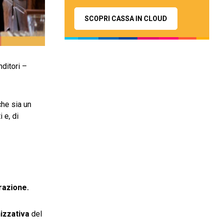
SCOPRI CASSA IN CLOUD
nditori –
che sia un
 e, di
razione.
izzativa
del