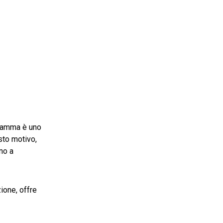
igramma è uno
sto motivo,
ano a
zione, offre