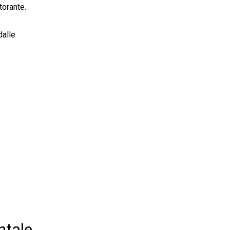
torante.
dalle
ntale