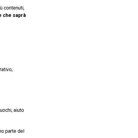
ù contenuti,
e che saprà
rativo;
uochi, aiuto
no parte del