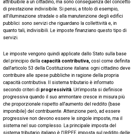
attribuibile a un cittadino, ma sono conseguenza del concetto
di prestazione indivisibile. Si pensi, a titolo di esempio,
all’illuminazione stradale o alla manutenzione degli edifici
pubblici: sono servizi che riguardano la collettività e, in
quanto tali, indivisibili. Le imposte finanziano questo tipo di
CRM
servizi.
Ecommerce
Le imposte vengono quindi applicate dallo Stato sulla base
del principio della
capacità contributiva,
così come definita
Email Marketing
dall’articolo 53 della Costituzione italiana: ogni cittadino deve
Fatturazione
contribuire alle spese pubbliche in ragione della propria
capacità contributiva. Il sistema tributario è informato
Financial Solutions
secondo criteri di
progressività
. Un’imposta si definisce
progressiva quando il suo ammontare cresce in misura più
HR
che proporzionale rispetto all’aumento del reddito (base
Trust Services
imponibile) del contribuente. Attenzione però, ad essere
progressive non devono essere le singole imposte, ma il
sistema nel suo complesso. La principale imposta del
sistema tributario italiano è l’IRPEF, imposta sul reddito delle
TeamSystem Corporate