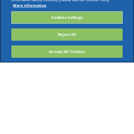
More information
Cookies Settings
Reject All
Accept All Cookies
PRODOTTI
Software ERP
TeamSystem Studio AI
Fatture In Cloud
Soluzioni per Commercialisti
Software Cloud
Gestione contabile fiscale
Software Paghe
Gestionali Gratis