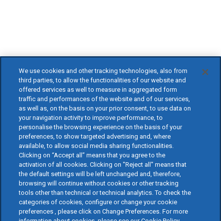
We use cookies and other tracking technologies, also from
third parties, to allow the functionalities of our website and
offered services as well to measure in aggregated form
traffic and performances of the website and of our services,
as well as, on the basis on your prior consent, to use data on
your navigation activity to improve performance, to
personalise the browsing experience on the basis of your
preferences, to show targeted advertising and, where
available, to allow social media sharing functionalities.
Clicking on “Accept all” means that you agree to the
activation of all cookies. Clicking on "Reject all" means that
the default settings will be left unchanged and, therefore,
browsing will continue without cookies or other tracking
tools other than technical or technical analytics. To check the
categories of cookies, configure or change your cookie
preferences , please click on Change Preferences. For more
information about cookies, please see our Cookie Policy.