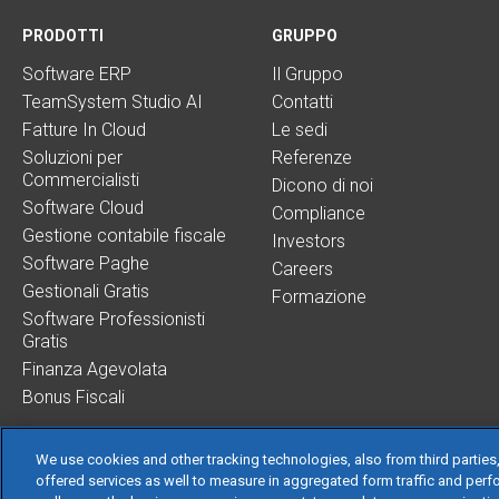
PRODOTTI
GRUPPO
Software ERP
Il Gruppo
TeamSystem Studio AI
Contatti
Fatture In Cloud
Le sedi
Soluzioni per
Referenze
Commercialisti
Dicono di noi
Software Cloud
Compliance
Gestione contabile fiscale
Investors
Software Paghe
Careers
Gestionali Gratis
Formazione
Software Professionisti
Gratis
Finanza Agevolata
Bonus Fiscali
We use cookies and other tracking technologies, also from third parties,
offered services as well to measure in aggregated form traffic and perf