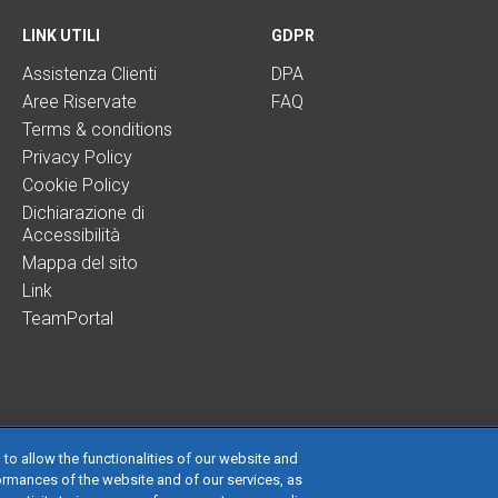
LINK UTILI
GDPR
Assistenza Clienti
DPA
Aree Riservate
FAQ
Terms & conditions
Privacy Policy
Cookie Policy
Dichiarazione di
Accessibilità
Mappa del sito
Link
TeamPortal
 to allow the functionalities of our website and
ormances of the website and of our services, as