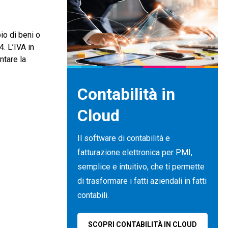
io di beni o
4. L’IVA in
ntare la
Contabilità in
Cloud
Il software di contabilità e
fatturazione elettronica per PMI,
semplice e intuitivo, che ti permette
di trasformare i fatti aziendali in fatti
contabili.
SCOPRI CONTABILITÀ IN CLOUD