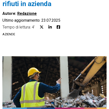
rifiuti in azienda
Autore:
Redazione
Ultimo aggiornamento: 23.07.2025
Tempo di lettura: 4'
CRM
AZIENDE
Ecommerce
Email Marketing
Fatturazione
Financial Solutions
HR
Trust Services
TeamSystem Corporate