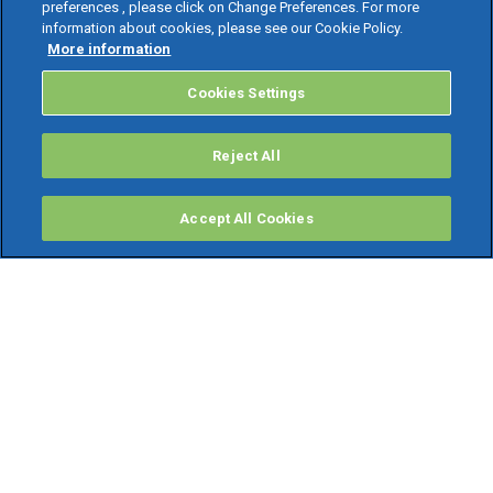
preferences , please click on Change Preferences. For more
information about cookies, please see our Cookie Policy.
More information
Cookies Settings
Reject All
Accept All Cookies
PRODOTTI
Software ERP
TeamSystem Studio AI
Fatture In Cloud
Soluzioni per Commercialisti
Software Cloud
Gestione contabile fiscale