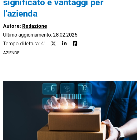
significato e vantaggi per
l’azienda
Autore:
Redazione
Ultimo aggiornamento: 28.02.2025
CRM
Tempo di lettura: 4'
Ecommerce
AZIENDE
Email Marketing
Fatturazione
Financial Solutions
HR
Trust Services
TeamSystem Corporate