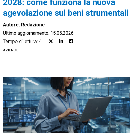
2028: come funziona la nuova
agevolazione sui beni strumentali
Autore:
Redazione
Ultimo aggiornamento: 15.05.2026
CRM
Tempo di lettura: 4'
Ecommerce
AZIENDE
Email Marketing
Fatturazione
Financial Solutions
HR
Trust Services
TeamSystem Corporate