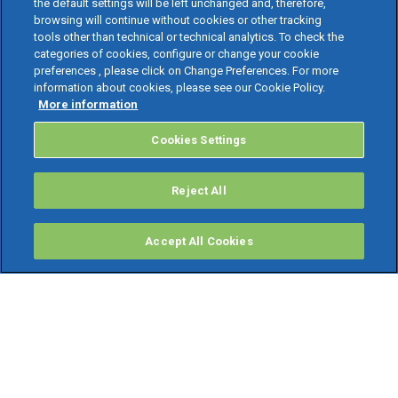
the default settings will be left unchanged and, therefore,
browsing will continue without cookies or other tracking
tools other than technical or technical analytics. To check the
categories of cookies, configure or change your cookie
preferences , please click on Change Preferences. For more
information about cookies, please see our Cookie Policy.
More information
Cookies Settings
Reject All
Accept All Cookies
PRODOTTI
Software ERP
TeamSystem Studio AI
Fatture In Cloud