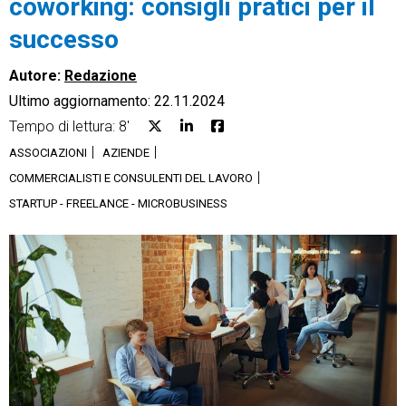
coworking: consigli pratici per il
successo
Autore:
Redazione
Ultimo aggiornamento: 22.11.2024
CRM
Tempo di lettura: 8'
Ecommerce
ASSOCIAZIONI
AZIENDE
COMMERCIALISTI E CONSULENTI DEL LAVORO
Email Marketing
STARTUP - FREELANCE - MICROBUSINESS
Fatturazione
Financial Solutions
HR
Trust Services
TeamSystem Corporate