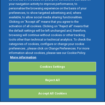
your navigation activity to improve performance, to
personalise the browsing experience on the basis of your
preferences, to show targeted advertising and, where
available, to allow social media sharing functionalities.
Clicking on “Accept all” means that you agree to the
activation of all cookies. Clicking on "Reject all" means that
the default settings will be left unchanged and, therefore,
browsing will continue without cookies or other tracking
tools other than technical or technical analytics. To check the
categories of cookies, configure or change your cookie
preferences , please click on Change Preferences. For more
information about cookies, please see our Cookie Policy.
More information
Cookies Settings
Reject All
Accept All Cookies