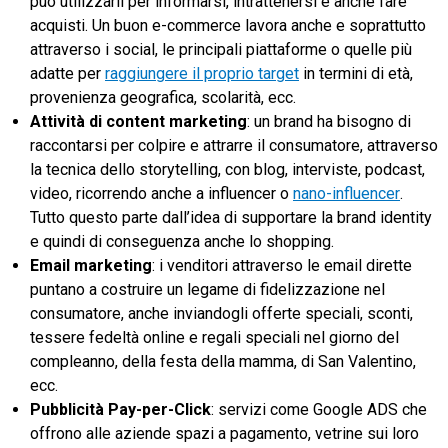
può utilizzarli per informarsi, intrattenersi e anche fare
acquisti. Un buon e-commerce lavora anche e soprattutto
attraverso i social, le principali piattaforme o quelle più
adatte per
raggiungere il proprio target
in termini di età,
provenienza geografica, scolarità, ecc.
Attività di content marketing
: un brand ha bisogno di
raccontarsi per colpire e attrarre il consumatore, attraverso
la tecnica dello storytelling, con blog, interviste, podcast,
video, ricorrendo anche a influencer o
nano-influencer
.
Tutto questo parte dall’idea di supportare la brand identity
e quindi di conseguenza anche lo shopping.
Email marketing
: i venditori attraverso le email dirette
puntano a costruire un legame di fidelizzazione nel
consumatore, anche inviandogli offerte speciali, sconti,
tessere fedeltà online e regali speciali nel giorno del
compleanno, della festa della mamma, di San Valentino,
ecc.
Pubblicità Pay-per-Click
: servizi come Google ADS che
offrono alle aziende spazi a pagamento, vetrine sui loro