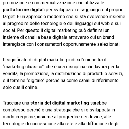
promozione e commercializzazione che utilizza le
piattaforme digitali
per svilupparsi e raggiungere il proprio
target. È un approccio moderno che si sta evolvendo insieme
al progredire delle tecnologie e dei linguaggi sul web e sui
social. Per questo il digital marketing può definirsi un
CRM
insieme di canali a base digitale attraverso cui un brand
interagisce con i consumatori opportunamente selezionati.
Ecommerce
Email Marketing
Il significato di digital marketing indica l’unione tra il
“marketing classico”, che è una disciplina che lavora per la
Fatturazione
vendita, la promozione, la distribuzione di prodotti o servizi,
e il termine “digitale” perché ha come canali di riferimento
Financial Solutions
solo quelli online.
HR
Tracciare una
storia del digital marketing
sarebbe
Trust Services
complesso perché è una strategia che si è sviluppata in
modo irregolare, insieme al progredire dei device, alle
tecnologie di connessione alla rete e alla diffusione degli
TeamSystem Corporate