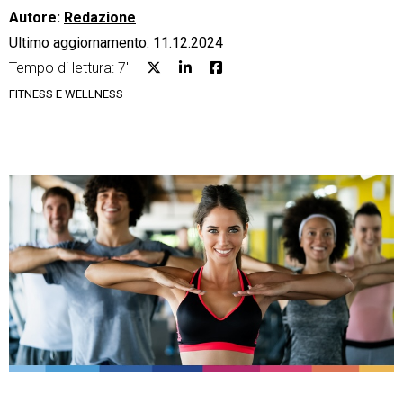
Autore:
Redazione
Ultimo aggiornamento: 11.12.2024
Tempo di lettura: 7'
FITNESS E WELLNESS
CRM
Ecommerce
Email Marketing
Fatturazione
Financial Solutions
HR
Trust Services
TeamSystem Corporate