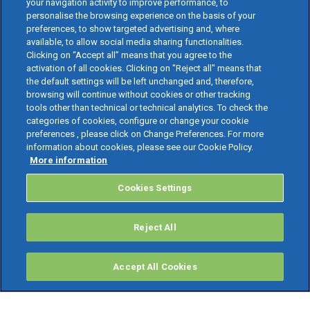
your navigation activity to improve performance, to
personalise the browsing experience on the basis of your
preferences, to show targeted advertising and, where
available, to allow social media sharing functionalities.
Clicking on “Accept all” means that you agree to the
activation of all cookies. Clicking on "Reject all" means that
the default settings will be left unchanged and, therefore,
browsing will continue without cookies or other tracking
tools other than technical or technical analytics. To check the
categories of cookies, configure or change your cookie
preferences , please click on Change Preferences. For more
information about cookies, please see our Cookie Policy.
More information
Cookies Settings
Reject All
Accept All Cookies