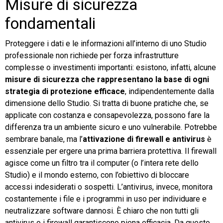
Misure di sicurezza
fondamentali
Proteggere i dati e le informazioni all’interno di uno Studio
professionale non richiede per forza infrastrutture
complesse o investimenti importanti: esistono, infatti, alcune
misure
di sicurezza
che
rappresentano
la
base
di
ogni
strategia
di
protezione
efficace
, indipendentemente dalla
dimensione dello Studio. Si tratta di buone pratiche che, se
applicate con costanza e consapevolezza, possono fare la
differenza tra un ambiente sicuro e uno vulnerabile. Potrebbe
sembrare banale, ma l’
attivazione
di
firewall
e antivirus
è
essenziale per ergere una prima barriera protettiva. Il firewall
agisce come un filtro tra il computer (o l’intera rete dello
Studio) e il mondo esterno, con l’obiettivo di bloccare
accessi indesiderati o sospetti. L’antivirus, invece, monitora
costantemente i file e i programmi in uso per individuare e
neutralizzare software dannosi. È chiaro che non tutti gli
antivirus o i firewall garantiscono piena efficacia. Da questo