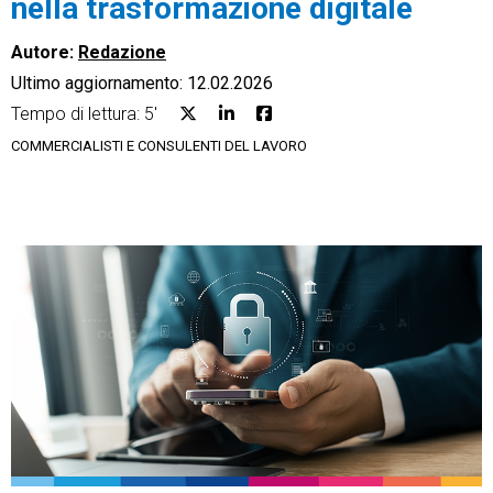
nella trasformazione digitale
Autore:
Redazione
Ultimo aggiornamento: 12.02.2026
Tempo di lettura: 5'
CRM
COMMERCIALISTI E CONSULENTI DEL LAVORO
Ecommerce
Email Marketing
Fatturazione
Financial Solutions
HR
Trust Services
TeamSystem Corporate