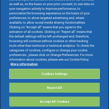
as well as, on the basis on your prior consent, to use data on
your navigation activity to improve performance, to
personalise the browsing experience on the basis of your
preferences, to show targeted advertising and, where
available, to allow social media sharing functionalities.
Clicking on “Accept all” means that you agree to the
activation of all cookies. Clicking on "Reject all" means that
the default settings will be left unchanged and, therefore,
browsing will continue without cookies or other tracking
tools other than technical or technical analytics. To check the
categories of cookies, configure or change your cookie
preferences , please click on Change Preferences. For more
information about cookies, please see our Cookie Policy.
More information
Cookies Settings
Reject All
Accept All Cookies