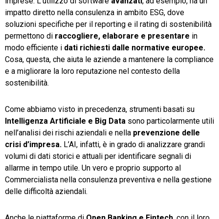
imprese. L’utilizzo di software
avanzati
, ad esempio, ha un
impatto diretto nella consulenza in ambito ESG, dove
soluzioni specifiche per il reporting e il rating di sostenibilità
permettono di
raccogliere, elaborare
e
presentare
in
modo efficiente i
dati
richiesti
dalle
normative
europee.
Cosa, questa, che aiuta le aziende a mantenere la compliance
e a migliorare la loro reputazione nel contesto della
sostenibilità.
Come abbiamo visto in precedenza, strumenti basati su
Intelligenza Artificiale e Big Data
sono particolarmente utili
nell’analisi dei rischi aziendali e nella
prevenzione delle
crisi
d’impresa.
L’AI, infatti, è in grado di analizzare grandi
volumi di dati storici e attuali per identificare segnali di
allarme in tempo utile. Un vero e proprio supporto al
Commercialista nella consulenza preventiva e nella gestione
delle difficoltà aziendali.
Anche le piattaforme di
Open
Banking
e
Fintech
, con il loro