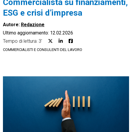
Commercialista su finanziamenti,
ESG e crisi d’impresa
Autore:
Redazione
Ultimo aggiornamento: 12.02.2026
CRM
Tempo di lettura: 3'
Ecommerce
COMMERCIALISTI E CONSULENTI DEL LAVORO
Email Marketing
Fatturazione
Financial Solutions
HR
Trust Services
TeamSystem Corporate