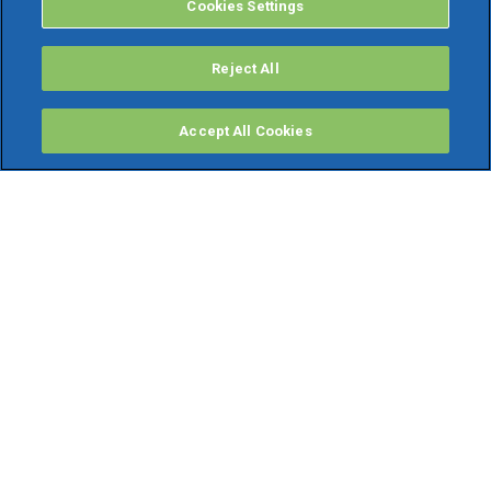
Cookies Settings
Reject All
Accept All Cookies
PRODOTTI
Software ERP
TeamSystem Studio AI
Fatture In Cloud
Soluzioni per Commercialisti
Software Cloud
Gestione contabile fiscale
Software Paghe
Gestionali Gratis
Software Professionisti Gratis
Finanza Agevolata