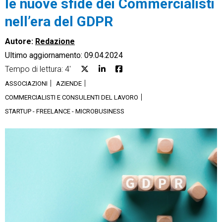
le nuove sfide dei Commercialisti
nell’era del GDPR
Autore:
Redazione
Ultimo aggiornamento: 09.04.2024
CRM
Tempo di lettura: 4'
Ecommerce
ASSOCIAZIONI
AZIENDE
COMMERCIALISTI E CONSULENTI DEL LAVORO
Email Marketing
STARTUP - FREELANCE - MICROBUSINESS
Fatturazione
Financial Solutions
HR
Trust Services
TeamSystem Corporate