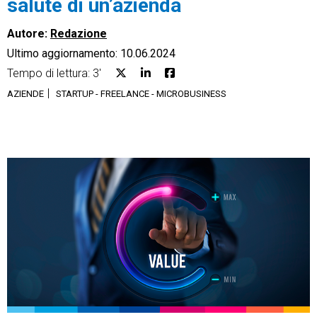
salute di un’azienda
Autore:
Redazione
Ultimo aggiornamento: 10.06.2024
Tempo di lettura: 3'
CRM
AZIENDE
STARTUP - FREELANCE - MICROBUSINESS
Ecommerce
Email Marketing
Fatturazione
Financial Solutions
HR
Trust Services
TeamSystem Corporate