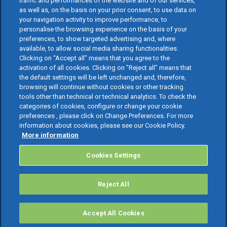
traffic and performances of the website and of our services,
as well as, on the basis on your prior consent, to use data on
your navigation activity to improve performance, to
personalise the browsing experience on the basis of your
preferences, to show targeted advertising and, where
available, to allow social media sharing functionalities.
Clicking on “Accept all” means that you agree to the
activation of all cookies. Clicking on "Reject all" means that
the default settings will be left unchanged and, therefore,
browsing will continue without cookies or other tracking
tools other than technical or technical analytics. To check the
categories of cookies, configure or change your cookie
preferences , please click on Change Preferences. For more
information about cookies, please see our Cookie Policy.
More information
Cookies Settings
Reject All
Accept All Cookies