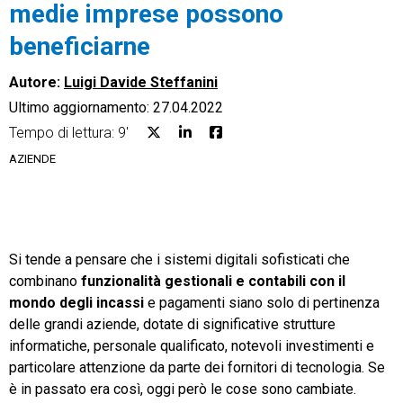
medie imprese possono
beneficiarne
Autore:
Luigi Davide Steffanini
Ultimo aggiornamento: 27.04.2022
CRM
Tempo di lettura: 9'
Ecommerce
AZIENDE
Email Marketing
Fatturazione
Si tende a pensare che i sistemi digitali sofisticati che
Financial Solutions
combinano
funzionalità gestionali e contabili con il
HR
mondo degli incassi
e pagamenti siano solo di pertinenza
delle grandi aziende, dotate di significative strutture
Trust Services
informatiche, personale qualificato, notevoli investimenti e
particolare attenzione da parte dei fornitori di tecnologia. Se
è in passato era così, oggi però le cose sono cambiate.
TeamSystem Corporate