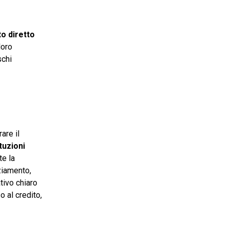
o diretto
loro
schi
are il
ituzioni
te la
ziamento,
tivo chiaro
 al credito,