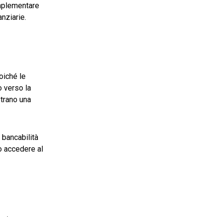
implementare
nziarie.
poiché le
o verso la
strano una
 bancabilità
no accedere al