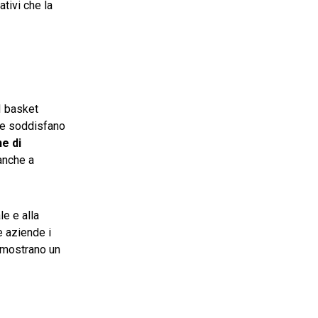
tivi che la
I basket
che soddisfano
ne di
 anche a
le e alla
e aziende i
dimostrano un