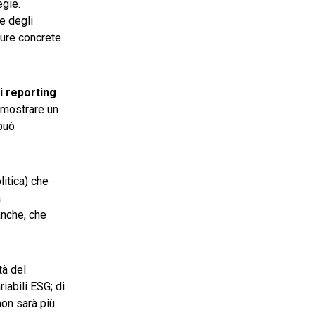
egie.
ne degli
sure concrete
di reporting
imostrare un
 può
litica) che
a
anche, che
tà del
riabili ESG; di
on sarà più