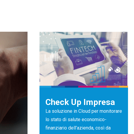
Check Up Impresa
La soluzione in Cloud per monitorare
lo stato di salute economico-
finanziario dell’azienda, così da