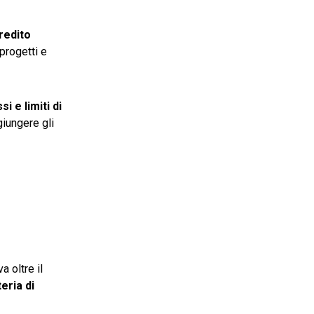
credito
progetti e
i e limiti di
giungere gli
a oltre il
eria di