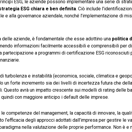
 principi ESG, le aziende possono implementare una serie di strat
trategia ESG chiara e ben definita
. Ciò include l’identificazio
ociale e alla governance aziendale, nonché l’implementazione di mi
ità delle aziende, è fondamentale che esse adottino una
politica 
rnendo informazioni facilmente accessibili e comprensibili per d
 la partecipazione a programmi di certificazione ESG riconosciuti
inanziarie.
 di turbolenza e instabilità (economica, sociale, climatica e geopo
o un forte incremento sia dei livelli di incertezza futura che dell
i. Questo avrà un impatto crescente sui modelli di rating delle b
 quindi con maggiore anticipo i default delle imprese.
e le competenze del management, la capacità di innovare, la quali
to l’efficacia degli approcci adottati dall’impresa per gestire le va
aradigma nella valutazione delle proprie performance. Non è e n