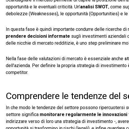
opportunità e le eventuali criticità. Un’
analisi SWOT
, come sug
debolezze (Weaknesses), le opportunità (Opportunities) e le 
In questa fase è quindi importante condurre delle ricerche di me
prendere decisioni informate
sugli investimenti aziendali d
delle nicchie di mercato redditizie, è uno step preliminare mo
Nella fase delle valutazioni di mercato è essenziale anche
st
dell’azienda. Per definire la propria strategia di investimento 
competitor.
Comprendere le tendenze del s
In che modo le tendenze del settore possono ripercuotersi sul 
settore significa
monitorare regolarmente le innovazioni
indirizzare verso di loro una strategia di investimento -, aver
opportunità si trasformino in rischi (legali), e infine guardare