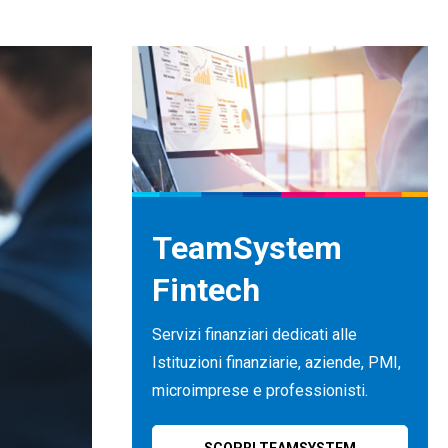
TeamSystem
Fintech
Servizi finanziari dedicati alle
Istituzioni finanziarie, aziende, PMI,
microimprese e professionisti.
SCOPRI TEAMSYSTEM