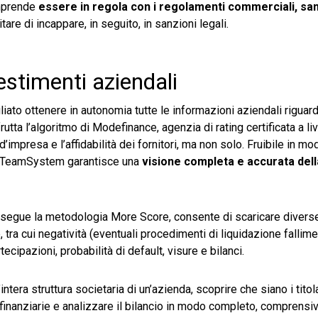
omprende
essere in regola con i regolamenti commerciali, sani
tare di incappare, in seguito, in sanzioni legali.
estimenti aziendali
ato ottenere in autonomia tutte le informazioni aziendali riguard
utta l’algoritmo di Modefinance, agenzia di rating certificata a l
’impresa e l’affidabilità dei fornitori, ma non solo. Fruibile in mo
e di TeamSystem garantisce una
visione completa e accurata dell
e segue la metodologia More Score, consente di scaricare divers
ire, tra cui negatività (eventuali procedimenti di liquidazione fallim
rtecipazioni, probabilità di default, visure e bilanci.
era struttura societaria di un’azienda, scoprire che siano i titola
finanziarie e analizzare il bilancio in modo completo, comprensiv