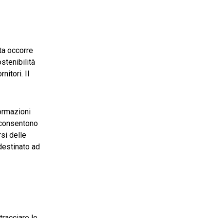
uta occorre
stenibilità
nitori. Il
formazioni
e consentono
rsi delle
 destinato ad
tracciare le