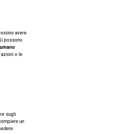
possono avere
. Si possono
e umano
azioni o le
re sugli
 compiere un
cedere.