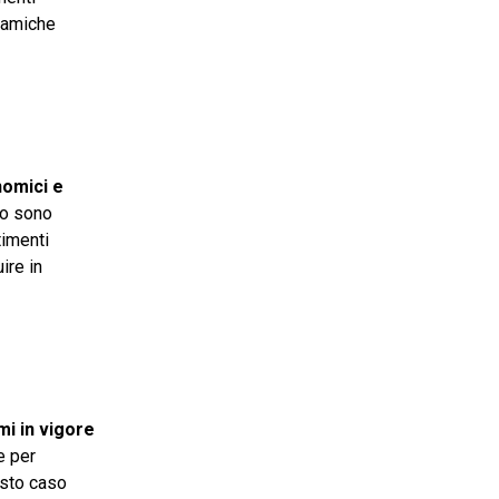
inamiche
nomici e
mo sono
timenti
ire in
mi in vigore
e per
esto caso