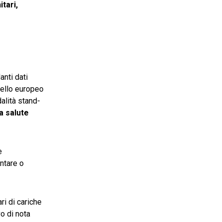
tari,
anti dati
ivello europeo
dalità stand-
a salute
e
entare o
ri di cariche
o di nota