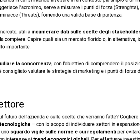
gerisce l’acronimo, serve a misurare i punti di forza (Strenghts),
minacce (Threats), fornendo una valida base di partenza.
rcato, utili a i
ncamerare dati sulle scelte degli stakeholde
a compiere. Capire quali sia un mercato florido o, in alternativa, i
lto importante.
udiare la concorrenz
a, con l’obiettivo di comprendere il posi
è consigliato valutare le strategie di marketing e i punti di forza 
ettore
futuro dell’azienda e sulle scelte che verranno fatte? Cogliere 
 tecnologiche
– con lo scopo di individuare settori in espansion
e uno
sguardo vigile sulle norme e sui regolamenti
per evitar
 con interesse ai
trend economici globali
. Per effettuare investi