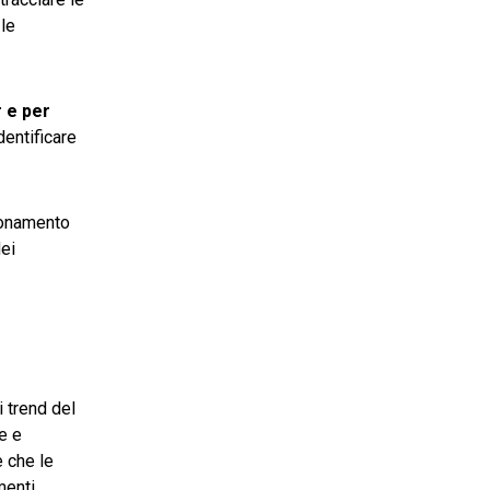
 le
r e per
dentificare
zionamento
dei
i trend del
e e
e che le
menti