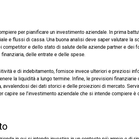
compiere per pianificare un investimento aziendale. In prima batt
ale e flussi di cassa. Una buona analisi deve saper valutare la so
i competitor e dello stato di salute delle aziende partner e dei for
e finanziaria, delle entrate e delle spese.
ditività e di indebitamento, fornisce invece ulteriori e preziosi in
enere la liquidità a lungo termine. Infine, le previsioni finanziari
a
, avvalendosi dei dati storici e delle proiezioni di mercato. Servi
e per capire se l’investimento aziendale che si intende compiere è
to
ienda in cui si intende investire in un contesto più ampio e di rin