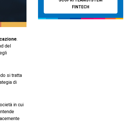
FINTECH
icazione
.
nd del
egli
do si tratta
ategia di
cietà in cui
 intende
icacemente