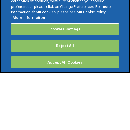
categories of cookies, configure or change your cookie
preferences , please click on Change Preferences. For more
information about cookies, please see our Cookie Policy.
More information
Cookies Settings
Reject All
Accept All Cookies
PRODOTTI
Software ERP
TeamSystem Studio AI
Fatture In Cloud
Soluzioni per Commercialisti
Software Cloud
Gestione contabile fiscale