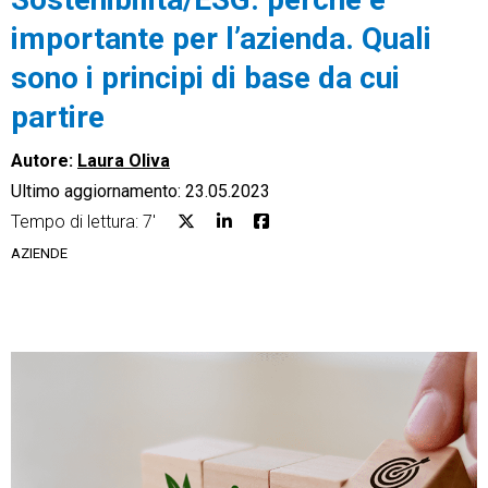
importante per l’azienda. Quali
sono i principi di base da cui
partire
CRM
Autore:
Laura Oliva
Ecommerce
Ultimo aggiornamento: 23.05.2023
Tempo di lettura: 7'
Email Marketing
AZIENDE
Fatturazione
Financial Solutions
HR
Trust Services
TeamSystem Corporate