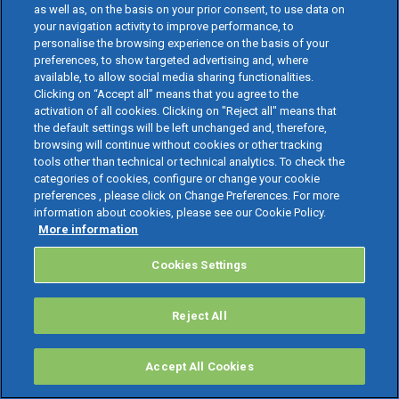
as well as, on the basis on your prior consent, to use data on
your navigation activity to improve performance, to
personalise the browsing experience on the basis of your
preferences, to show targeted advertising and, where
available, to allow social media sharing functionalities.
Clicking on “Accept all” means that you agree to the
activation of all cookies. Clicking on "Reject all" means that
the default settings will be left unchanged and, therefore,
browsing will continue without cookies or other tracking
FINTECH
tools other than technical or technical analytics. To check the
categories of cookies, configure or change your cookie
L’era del mobile payment e dei wallet nel 2026: guida ai
preferences , please click on Change Preferences. For more
information about cookies, please see our Cookie Policy.
pagamenti del futuro
More information
Cosa sono il Mobile Payment e i Wallet digitali, come
Cookies Settings
funzionano e perché sono diventati lo standard per incassi e
pagamenti nel 2026.
Reject All
15.07.2026
|
Redazione
Accept All Cookies