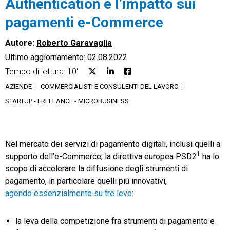
Authentication e l’impatto sui
pagamenti e-Commerce
Autore:
Roberto Garavaglia
Ultimo aggiornamento: 02.08.2022
CRM
Tempo di lettura: 10'
Ecommerce
AZIENDE
COMMERCIALISTI E CONSULENTI DEL LAVORO
STARTUP - FREELANCE - MICROBUSINESS
Email Marketing
Fatturazione
Nel mercato dei servizi di pagamento digitali, inclusi quelli a
Financial Solutions
1
supporto dell’e-Commerce, la direttiva europea PSD2
ha lo
scopo di accelerare la diffusione degli strumenti di
HR
pagamento, in particolare quelli più innovativi,
Trust Services
agendo essenzialmente su tre leve
:
la leva della competizione fra strumenti di pagamento e
TeamSystem Corporate