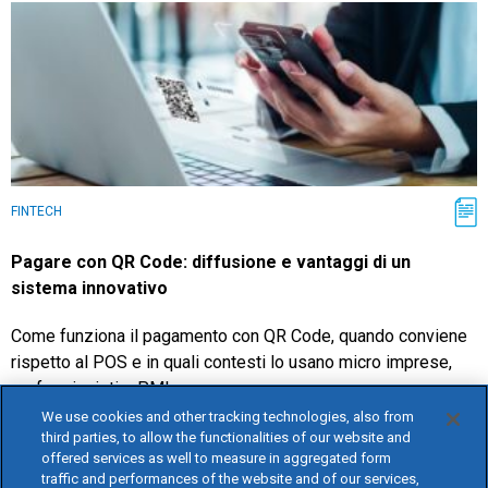
FINTECH
Pagare con QR Code: diffusione e vantaggi di un
sistema innovativo
Come funziona il pagamento con QR Code, quando conviene
rispetto al POS e in quali contesti lo usano micro imprese,
professionisti e PMI.
We use cookies and other tracking technologies, also from
17.07.2026
|
Redazione
third parties, to allow the functionalities of our website and
offered services as well to measure in aggregated form
traffic and performances of the website and of our services,