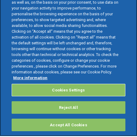
as well as, on the basis on your prior consent, to use data on
your navigation activity to improve performance, to
personalise the browsing experience on the basis of your
preferences, to show targeted advertising and, where
available, to allow social media sharing functionalities.
Clicking on “Accept all” means that you agree to the
activation of all cookies. Clicking on "Reject all" means that
the default settings will be left unchanged and, therefore,
browsing will continue without cookies or other tracking
tools other than technical or technical analytics. To check the
categories of cookies, configure or change your cookie
preferences , please click on Change Preferences. For more
information about cookies, please see our Cookie Policy.
More information
Cookies Settings
Reject All
Accept All Cookies