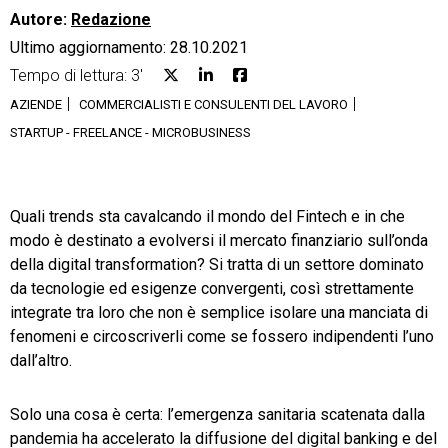
Autore:
Redazione
Ultimo aggiornamento: 28.10.2021
Tempo di lettura: 3'
AZIENDE
COMMERCIALISTI E CONSULENTI DEL LAVORO
CRM
STARTUP - FREELANCE - MICROBUSINESS
Ecommerce
Email Marketing
Quali trends sta cavalcando il mondo del Fintech e in che
modo è destinato a evolversi il mercato finanziario sull’onda
Fatturazione
della digital transformation? Si tratta di un settore dominato
da tecnologie ed esigenze convergenti, così strettamente
Financial Solutions
integrate tra loro che non è semplice isolare una manciata di
HR
fenomeni e circoscriverli come se fossero indipendenti l’uno
dall’altro.
Trust Services
Solo una cosa è certa: l’emergenza sanitaria scatenata dalla
pandemia ha accelerato la diffusione del digital banking e del
TeamSystem Corporate